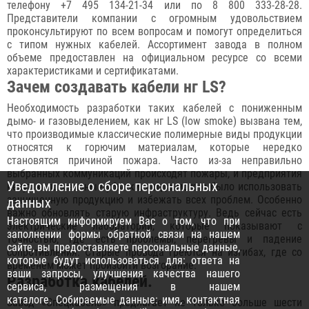
телефону +7 495 134-21-34 или по 8 800 333-28-28.
Представители компании с огромным удовольствием
проконсультируют по всем вопросам и помогут определиться
с типом нужных кабелей. Ассортимент завода в полном
объеме предоставлен на официальном ресурсе со всеми
характеристиками и сертификатами.
Зачем создавать кабели нг LS?
Необходимость разработки таких кабелей с пониженным
дымо- и газовыделением, как нг LS (low smoke) вызвана тем,
что производимые классические полимерные виды продукции
относятся к горючим материалам, которые нередко
становятся причиной пожара. Часто из-за неправильно
выбранных коммуникаций происходят пожары, и предприятия
Уведомление о сборе персональных
несут колоссальные убытки, когда можно было использовать
защищенную продукцию и избежать всех проблем. Особенно
данных
важно обновлять старую инфраструктуру. Ведь сейчас есть
Настоящим информируем Вас о том, что при
электрические лаборатории, которые показывают с
заполнении формы обратной связи на нашем
точностью, где есть проблемы, перегревы и падение
сайте, вы предоставляете персональные данные,
сопротивления. Старые провода греются на изгибах, где со
которые будут использоваться для: ответа на
временем может произойти возгорание.
ваши запросы, улучшения качества нашего
Разработка кабелей.
сервиса, размещения в нашем
каталоге. Собираемые данные: имя, контактная
Завод «Спецкабель» предлагает не только больше шести