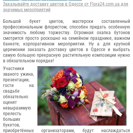
Заказывайте доставку цветов в Одессе от Flora24.com.ua для
значимых мероприятий
Большой букет цветов, мастерски составленный
профессиональным флористом, способен придать особенную
значимость любому торжеству. Огромная охапка бутонов
смотрится просто роскошно на семейном празднике, важном
банкете, корпоративном мероприятии. Ну а для крупной
церемонии заказать доставку цветов в Одессе и выбрать
самую большую прекрасную растительную композиции нужно
в обязательном порядке!
Участники
званого ужина,
презентации,
гости на
свадьбе
обязательно
оценят
невыразимую
прелесть
больших
букетов,
приобретённых организаторами, будут наслаждаться