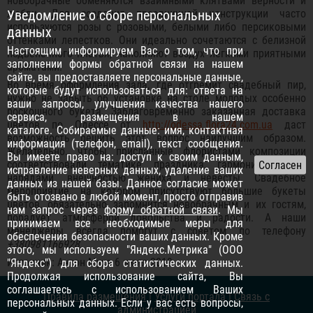
новобрачные обменяются взаимными клятвами верности и
любви. Для создания праздничной конструкции часто
Уведомление о сборе персональных
используются розы с розовыми, белыми либо персиковыми
данных
оттенками лепестков. Они идеально сочетаются с белизной
Настоящим информируем Вас о том, что при
подвенечного платья, наполняют воздух лёгкими приятными
заполнении формы обратной связи на нашем
ароматами.
сайте, вы предоставляете персональные данные,
Во время оформления зала, где отгремит свадебный пир,
которые будут использоваться для: ответа на
нужно не забыть об установке на столе молодых особенно
ваши запросы, улучшения качества нашего
роскошного букета. Заблаговременно заказанная доставка
сервиса, размещения в нашем
цветов по Одессе от
http://odessa.flora24.com.ua
даст
каталоге. Собираемые данные: имя, контактная
возможность решить этот вопрос наилучшим образом.
информация (телефон, email), текст сообщения.
Желательно. чтобы присланные флористами композиции
Вы имеете право на: доступ к своим данным,
соответствовали тематике праздника, гармонировали с
исправление неверных данных, удаление ваших
нарядами, внешностью жениха и невесты. Свадебное
данных из нашей базы. Данное согласие может
мероприятие, на котором присутствуют большие букеты
быть отозвано в любой момент, просто отправив
цветов, обязательно запомнится новобрачным и их гостям,
нам запрос через
форму обратной связи
. Мы
порадует атмосферой довольства и радости. А наши
принимаем все необходимые меры для
менеджеры всегда помогут с советом по телефону
обеспечения безопасности ваших данных. Кроме
+380981166928
.
этого, мы используем "Яндекс.Метрика" (ООО
Источник: Антон Муха 6 июля 2019
"Яндекс") для сбора статистических данных.
Продолжая использование сайта, Вы
соглашаетесь с использованием Ваших
Правила размещения
|
Услуги портала
|
Связь с
персональных данных. Если у вас есть вопросы,
администрацией