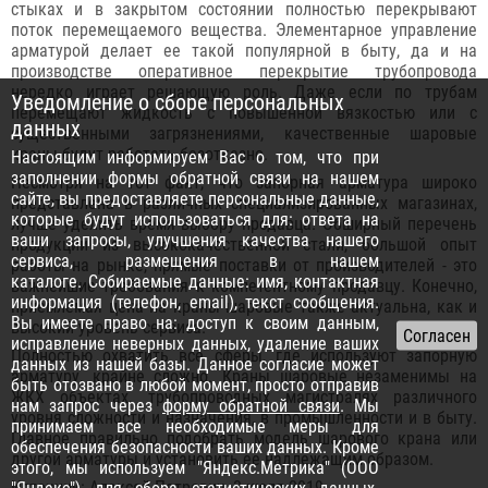
стыках и в закрытом состоянии полностью перекрывают
поток перемещаемого вещества. Элементарное управление
арматурой делает ее такой популярной в быту, да и на
производстве оперативное перекрытие трубопровода
нередко играет решающую роль. Даже если по трубам
Уведомление о сборе персональных
перемещают жидкость с повышенной вязкостью или с
данных
существенными загрязнениями, качественные шаровые
краны будут работать безотказно.
Настоящим информируем Вас о том, что при
заполнении формы обратной связи на нашем
Несмотря на тот факт, что запорная арматура широко
сайте, вы предоставляете персональные данные,
представлена в различных специализированных магазинах,
которые будут использоваться для: ответа на
лучше уделить время выбору продавца. Обширный перечень
ваши запросы, улучшения качества нашего
продукции из высококачественной стали, большой опыт
сервиса, размещения в нашем
работы на рынке, прямые поставки от производителей - это
каталоге. Собираемые данные: имя, контактная
важнейшие требования к компетентному продавцу. Конечно,
информация (телефон, email), текст сообщения.
приемлемая цена на краны шаровые также актуальна, как и
Вы имеете право на: доступ к своим данным,
высокий уровень сервиса.
исправление неверных данных, удаление ваших
Полностью охватить все сферы, где используют запорную
данных из нашей базы. Данное согласие может
арматуру, крайне сложно. Краны шаровые незаменимы на
быть отозвано в любой момент, просто отправив
ЖКХ объектах, трубопроводных магистралях различного
нам запрос через
форму обратной связи
. Мы
уровня сложности и назначения, в промышленности и в быту.
принимаем все необходимые меры для
Главное правильно подобрать модель шарового крана или
обеспечения безопасности ваших данных. Кроме
другой арматуры и установить ее надлежащим образом.
этого, мы используем "Яндекс.Метрика" (ООО
Источник: Алексей Петрович, 3 июля 2019