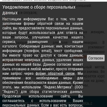
Женщины подвергаются высокому риску заболеваний:
Уведомление о сборе персональных
данных
сердца и сосудов;
печени;
Настоящим информируем Вас о том, что при
заполнении формы обратной связи на нашем
некоторых видов онкологии.
сайте, вы предоставляете персональные данные,
Параллельно этому, чаще всего у молодых женщин,
которые будут использоваться для: ответа на
увеличиваются проблемы психического характера.
ваши запросы, улучшения качества нашего
сервиса, размещения в нашем
Успокаивающее действие алкоголя — иллюзорно. В
каталоге. Собираемые данные: имя, контактная
действительности алкоголь провоцирует и усиливает
информация (телефон, email), текст сообщения.
тревожность и депрессии. Поэтому важно своевременно
Вы имеете право на: доступ к своим данным,
осознать зависимость и обратиться в
реабилитационный
исправление неверных данных, удаление ваших
центр Хмельницкий
.
данных из нашей базы. Данное согласие может
Квалифицированные врачи подберут оптимальный метод
быть отозвано в любой момент, просто отправив
лечения на основании диагностики состояния организма. Во
нам запрос через
форму обратной связи
. Мы
время индивидуальной консультации также подбирается курс
принимаем все необходимые меры для
терапии. Лечение зависимости можно проводить как на дому,
обеспечения безопасности ваших данных. Кроме
так и в центре — это зависит от состояния женщины.
этого, мы используем "Яндекс.Метрика" (ООО
Источник: Анатолий Валтасар 6 января 2023
"Яндекс") для сбора статистических данных.
Продолжая использование сайта, Вы
соглашаетесь с использованием Ваших
Правила размещения
|
Услуги портала
|
Связь с
персональных данных. Если у вас есть вопросы,