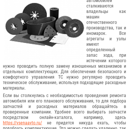
автомобилей
сталкиваются
владельцы как
машин
отечественного
производства, так и
иномарок. Все
агрегаты и узлы
имеют
определенный
запас хода, при
истечении которого
нужно проводить полную замену изношенных механизмов и
отдельных комплектующих. Для обеспечения безопасного и
комфортного управления ТС нужно регулярно проводить
техническое обслуживание, используя подходящие расходные
материалы.
Если вы столкнулись с необходимостью проведения ремонта
автомобиля или его планового обслуживания, то для подбора
запчастей и расходных материалов обращайтесь в
проверенные компании. Удобнее всего выбирать запчасти
посредством онлайн-каталога, например, здесь
https://vsenaavto.ru/
не придется никуда ехать, чтобы
подобрать комплектующие. Это можно сделать удаленно, так