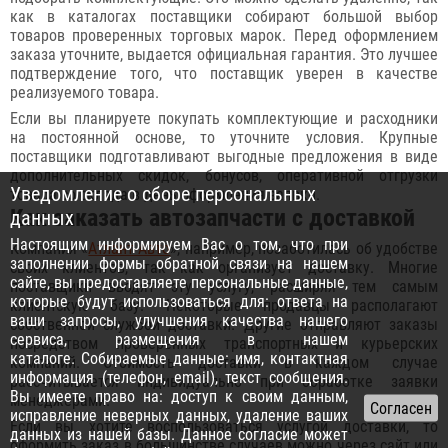
как в каталогах поставщики собирают большой выбор
товаров проверенных торговых марок. Перед оформлением
заказа уточните, выдается официальная гарантия. Это лучшее
подтверждение того, что поставщик уверен в качестве
реализуемого товара.
Если вы планируете покупать комплектующие и расходники
на постоянной основе, то уточните условия. Крупные
поставщики подготавливают выгодные предложения в виде
дополнительных скидок, бонусов, оперативной отгрузки
Уведомление о сборе персональных
товара со склада в день оформления заявки.
Как заказать автозапчасти с доставкой
данных
Настоящим информируем Вас о том, что при
Компания «
Атлант-Авто
», например, позаботилась об удобстве
заполнении формы обратной связи на нашем
своих клиентов, так как организует доставку. Многие
сайте, вы предоставляете персональные данные,
поставщики вводят эту услугу, расширяя тем самым
которые будут использоваться для: ответа на
клиентскую базу. Некоторые продавцы располагают
ваши запросы, улучшения качества нашего
собственной службой доставки. Другие отправляют заказы
сервиса, размещения в нашем
посредством проверенных транспортных и курьерских
каталоге. Собираемые данные: имя, контактная
компаний. Стоимость доставки в каждом случае
информация (телефон, email), текст сообщения.
рассчитывается индивидуально при обработке заявки
Вы имеете право на: доступ к своим данным,
менеджерами.
исправление неверных данных, удаление ваших
Если вы хотите воспользоваться услугой доставки, то
данных из нашей базы. Данное согласие может
оформить заказ в большинстве случаев можно через сайт или