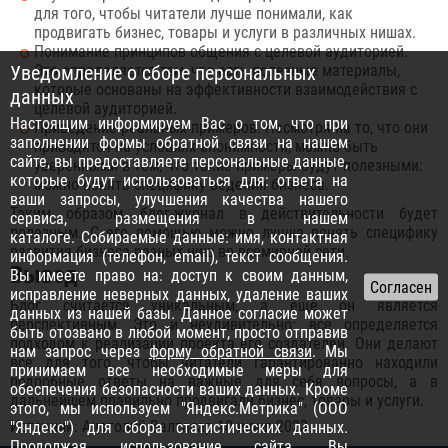
для того, чтобы читатели лучше понимали, как
продвигать бизнес, товары и услуги в различных нишах.
Понимание принципов общения с целевой аудиторией.
Уведомление о сборе персональных
Это определяется тем, что есть полезные материалы,
которые основаны на эффективности взаимодействия с
данных
целевой аудиторией.
Настоящим информируем Вас о том, что при
Приведение реальных примеров. Несмотря на то, что они
заполнении формы обратной связи на нашем
приводятся на условиях анонимности, можно быть
сайте, вы предоставляете персональные данные,
уверенными в том, что такие примеры будут полезными:
которые будут использоваться для: ответа на
можно понять специфику ведения бизнеса.
ваши запросы, улучшения качества нашего
Таким образом, блог-журнал в действительности будет
сервиса, размещения в нашем
полезным. С его помощью можно лучше понять специфику
каталоге. Собираемые данные: имя, контактная
развития бизнеса разных ниш во всемирной сети.
информация (телефон, email), текст сообщения.
Вывод
Вы имеете право на: доступ к своим данным,
исправление неверных данных, удаление ваших
Блог считается уникальным, а еще он является
данных из нашей базы. Данное согласие может
перспективным. Это и неудивительно: все определяется
быть отозвано в любой момент, просто отправив
подходом к реализации проекта его создателей. Они делают
нам запрос через
форму обратной связи
. Мы
все для того, чтобы читатели гарантированно находили
принимаем все необходимые меры для
подробные ответы на важные для себя вопросы, а в
обеспечения безопасности ваших данных. Кроме
дальнейшем правильно продвигали бизнес, товары и услуги.
этого, мы используем "Яндекс.Метрика" (ООО
Источник: Анатолий Валтасар 10 июня 2023
"Яндекс") для сбора статистических данных.
Продолжая использование сайта, Вы