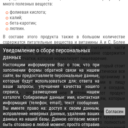
много полезных веществ:
фолиевая кислота;
калий;
бета-каротин;
лютеин.
В составе этого продукта также в большом количестве
содержатся питательные вещества и витамины А и С. Более
ценными в плане питательных свойств считаются части
Уведомление о сборе персональных
темно-зеленого цвета. В хрустящей сердцевине содержится
данных
много клетчатки, которая нормализует пищеварение.
Настоящим информируем Вас о том, что при
Еще один питательный и полезный продукт, на который стоит
заполнении формы обратной связи на нашем
обратить внимание, это шпинат. В нем есть практически все
сайте, вы предоставляете персональные данные,
витамины и минералы, которые необходимы организму в
которые будут использоваться для: ответа на
любом возрасте. При регулярном употреблении в пищу
ваши запросы, улучшения качества нашего
шпината можно нормализовать работу сердца и сосудов,
сервиса, размещения в нашем
улучшить психоэмоциональное состояние. Этот продукт
каталоге. Собираемые данные: имя, контактная
рекомендуется есть на постоянной основе людям, которые
информация (телефон, email), текст сообщения.
предрасположены к развитию диабета.
Вы имеете право на: доступ к своим данным,
Заправлять салат стоит полезными растительными маслами.
исправление неверных данных, удаление ваших
Если вы боретесь с лишним весом, то рассмотрите кукурузное
данных из нашей базы. Данное согласие может
масло. Оно считается диетическим, так как оно полностью
быть отозвано в любой момент, просто отправив
усваивается организмом. Источником полиненасыщенной