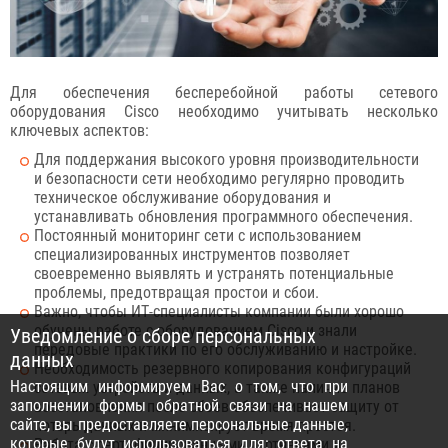
Для обеспечения бесперебойной работы сетевого
оборудования Cisco необходимо учитывать несколько
ключевых аспектов:
Для поддержания высокого уровня производительности
и безопасности сети необходимо регулярно проводить
техническое обслуживание оборудования и
устанавливать обновления программного обеспечения.
Постоянный мониторинг сети с использованием
специализированных инструментов позволяет
своевременно выявлять и устранять потенциальные
проблемы, предотвращая простои и сбои.
Важно, чтобы ИТ-специалисты компании были хорошо
обучены работе с оборудованием Cisco и знали
Уведомление о сборе персональных
передовые практики по его обслуживанию и настройке.
данных
Необходимость резервного копирования конфигураций
Настоящим информируем Вас о том, что при
сетевых устройств и данных, а также наличие планов
заполнении формы обратной связи на нашем
восстановления после сбоев обеспечивает защиту от
сайте, вы предоставляете персональные данные,
потерь данных и минимизирует время простоя.
которые будут использоваться для: ответа на
Работа с сертифицированными партнерами и