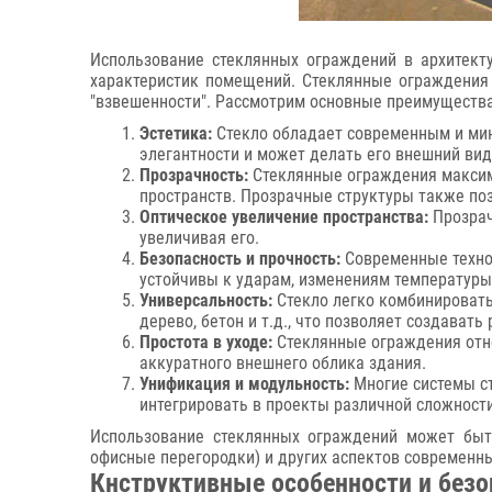
Использование стеклянных ограждений в архитект
характеристик помещений. Стеклянные ограждения 
"взвешенности". Рассмотрим основные преимуществ
Эстетика:
Стекло обладает современным и мин
элегантности и может делать его внешний ви
Прозрачность:
Стеклянные ограждения максими
пространств. Прозрачные структуры также поз
Оптическое увеличение пространства:
Прозрач
увеличивая его.
Безопасность и прочность:
Современные технол
устойчивы к ударам, изменениям температуры
Универсальность:
Стекло легко комбинировать
дерево, бетон и т.д., что позволяет создават
Простота в уходе:
Стеклянные ограждения отно
аккуратного внешнего облика здания.
Унификация и модульность:
Многие системы ст
интегрировать в проекты различной сложности
Использование стеклянных ограждений может быть
офисные перегородки) и других аспектов современн
Кнструктивные особенности и безо