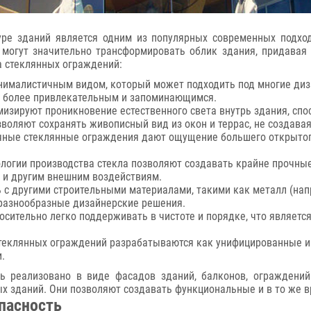
уре зданий является одним из популярных современных подх
могут значительно трансформировать облик здания, придавая е
а стеклянных ограждений:
ималистичным видом, который может подходить под многие диз
д более привлекательным и запоминающимся.
зируют проникновение естественного света внутрь здания, спо
воляют сохранять живописный вид из окон и террас, не создава
ные стеклянные ограждения дают ощущение большего открытого
огии производства стекла позволяют создавать крайне прочные
 и другим внешним воздействиям.
 с другими строительными материалами, такими как металл (на
ь разнообразные дизайнерские решения.
сительно легко поддерживать в чистоте и порядке, что являет
еклянных ограждений разрабатываются как унифицированные и 
.
 реализовано в виде фасадов зданий, балконов, ограждений
ых зданий. Они позволяют создавать функциональные и в то же 
пасность