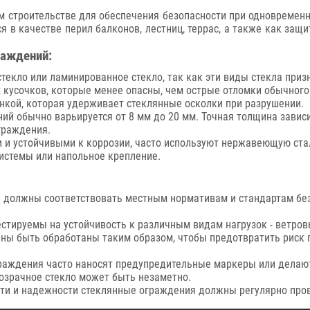
 строительстве для обеспечения безопасности при одновременн
ся в качестве перил балконов, лестниц, террас, а также как защ
раждений:
текло или ламинированное стекло, так как эти виды стекла приз
кусочков, которые менее опасны, чем острые отломки обычного 
нкой, которая удерживает стеклянные осколки при разрушении.
ий обычно варьируется от 8 мм до 20 мм. Точная толщина завис
граждения.
и устойчивыми к коррозии, часто используют нержавеющую ста
системы или напольное крепление.
должны соответствовать местным нормативам и стандартам без
тируемы на устойчивость к различным видам нагрузок - ветровы
ны быть обработаны таким образом, чтобы предотвратить риск п
раждения часто наносят предупредительные маркеры или делают
розрачное стекло может быть незаметно.
ти и надежности стеклянные ограждения должны регулярно пров