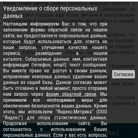
Кроме самих цветов, можно заказать изящную карточку с
Уведомление о сборе персональных
приятными словами. Небольшое послание, написанное от
души, сделает подарок ещё более личным и трогательным.
данных
Это чудесная возможность выразить свои чувства и эмоции,
Настоящим информируем Вас о том, что при
не прибегая к долгим речам.
заполнении формы обратной связи на нашем
Если вы хотите подарить что-то более масштабное, то
сайте, вы предоставляете персональные данные,
цветочные корзины станут отличным выбором. Они выглядят
которые будут использоваться для: ответа на
роскошно и стильно, а разнообразие цветов в них порадует
ваши запросы, улучшения качества нашего
любого получателя. Такие корзины подходят для особых
сервиса, размещения в нашем
торжеств и официальных мероприятий.
каталоге. Собираемые данные: имя, контактная
информация (телефон, email), текст сообщения.
Не стоит забывать и про упаковку. Вариантов оформления
Вы имеете право на: доступ к своим данным,
много: от классической крафтовой бумаги до элегантных
исправление неверных данных, удаление ваших
шляпных коробок. Правильно подобранная упаковка
данных из нашей базы. Данное согласие может
подчёркивает красоту цветов и делает подарок ещё более
быть отозвано в любой момент, просто отправив
привлекательным.
нам запрос через
форму обратной связи
. Мы
Доставка цветов в Нижнем Новгороде — это отличная
принимаем все необходимые меры для
возможность порадовать близких, не тратя много времени и
обеспечения безопасности ваших данных. Кроме
усилий.
этого, мы используем "Яндекс.Метрика" (ООО
Источник: Мира Орановская 25.06.2024
"Яндекс") для сбора статистических данных.
Продолжая использование сайта, Вы
соглашаетесь с использованием Ваших
Правила размещения
|
Услуги портала
|
Связь с
персональных данных. Если у вас есть вопросы,