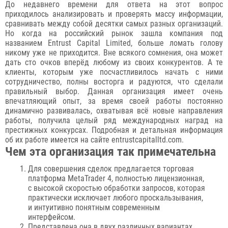
До недавнего времени для ответа на этот вопрос
приходилось анализировать и проверять массу информации,
сравнивать между собой десятки самых разных организаций.
Но когда на российский рынок зашла компания под
названием Entrust Capital Limited, больше ломать голову
никому уже не приходится. Вне всякого сомнения, она может
дать сто очков вперёд любому из своих конкурентов. А те
клиенты, которым уже посчастливилось начать с ними
сотрудничество, полны восторга и радуются, что сделали
правильный выбор. Данная организация имеет очень
впечатляющий опыт, за время своей работы постоянно
динамично развивалась, охватывая всё новые направления
работы, получила целый ряд международных наград на
престижных конкурсах. Подробная и детальная информация
об их работе имеется на сайте entrustcapitalltd.com.
Чем эта организация так примечательна
Для совершения сделок предлагается торговая
платформа MetaTrader 4, полностью лицензионная,
с высокой скоростью обработки запросов, которая
практически исключает любого проскальзывания,
и интуитивно понятным современным
интерфейсом.
Представлена она в двух различных вариантах,