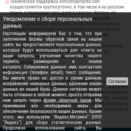
Техническая поддержка entrustcapitalltd.com
осуществляется круглосуточно, в том числе и на русском
языке, и происходит пять дней в неделю. Уровень её
компетентности и быстродействия очень высокий.
Уведомление о сборе персональных
Есть и партнерская программа, позволяющая получать
данных
солидное вознаграждение за каждого нового клиента,
Настоящим информируем Вас о том, что при
приведённого с собой для сотрудничества с этой
заполнении формы обратной связи на нашем
организацией.
сайте, вы предоставляете персональные данные,
Компания обладает лицензией финансового регулятора,
которые будут использоваться для: ответа на
а в связи с выходом на российский рынок плотно
ваши запросы, улучшения качества нашего
занимается получением лицензии российского
сервиса, размещения в нашем
Центробанка.
каталоге. Собираемые данные: имя, контактная
Резюме
информация (телефон, email), текст сообщения.
Вы имеете право на: доступ к своим данным,
Как уже наверняка многие интернет пользователи,
исправление неверных данных, удаление ваших
заинтересованные в перспективах приличного заработка
данных из нашей базы. Данное согласие может
поняли, компания Entrust Capital Limited исключительно
быть отозвано в любой момент, просто отправив
надёжная и полностью заслуживает доверия. При помощи
нам запрос через
форму обратной связи
. Мы
этого брокера есть отличная возможность зарабатывать,
принимаем все необходимые меры для
продемонстрировав своё умение, наработанные стратегии в
обеспечения безопасности ваших данных. Кроме
биржевых операциях по всему миру.
этого, мы используем "Яндекс.Метрика" (ООО
Источник: Анатолий Валтасар 16 августа 2024
"Яндекс") для сбора статистических данных.
Продолжая использование сайта, Вы