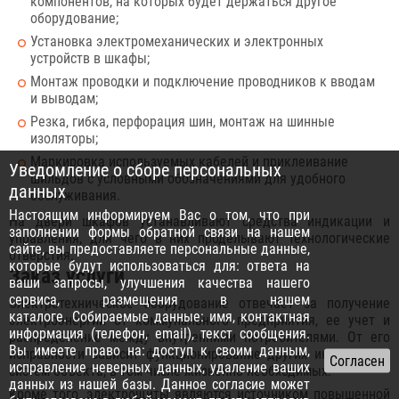
компонентов, на которых будет держаться другое
оборудование;
Установка электромеханических и электронных
устройств в шкафы;
Монтаж проводки и подключение проводников к вводам
и выводам;
Резка, гибка, перфорация шин, монтаж на шинные
изоляторы;
Маркировка используемых кабелей и приклеивание
Уведомление о сборе персональных
шильдов с условными обозначениями для удобного
данных
обслуживания.
Настоящим информируем Вас о том, что при
На двери шкафов устанавливают средства индикации и
заполнении формы обратной связи на нашем
управления, для чего в них проделывают технологические
сайте, вы предоставляете персональные данные,
отверстия.
которые будут использоваться для: ответа на
Заказ услуги
ваши запросы, улучшения качества нашего
сервиса, размещения в нашем
Электротехническое оборудование отвечает за получение
каталоге. Собираемые данные: имя, контактная
электроэнергии от коммунального предприятия, ее учет и
информация (телефон, email), текст сообщения.
распределение между внутренними потребителями. От его
Вы имеете право на: доступ к своим данным,
исправности зависит функционирование других инженерных
исправление неверных данных, удаление ваших
систем объекта, в том числе жизненно необходимых.
данных из нашей базы. Данное согласие может
Кроме того, электрощиты являются источником повышенной