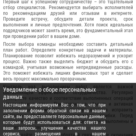
Первый шаг к успешному сотрудничеству – это тщательный
отбор специалистов. Рекомендуется выбирать исполнителей
по рекомендациям друзей или отзывам в интернете.
Проведите встречу, обсудите детали проекта, срок
выполнения и личные предпочтения. Хотя поиск идеальных
подрядчиков может занять время, это фундаментальный этап
при проведении работ в вашем доме.
После выбора команды необходимо составить детальный
план работ. Определите конкретные задачи и материалы.
Планирование позволит избежать недоразумений и ускорит
процесс. Важно также выделить бюджет и обсудить его с
командой, учитывая возможные непредвиденные расходы.
Это поможет избежать лишних финансовых трат и сделает
весь процесс максимально прозрачным.
Контроль над выполнением работ является важной
Уведомление о сборе персональных
составляющей эффективного сотрудничества. Регулярно
данных
проверяйте качество и соответствие выполненных операций
утверждённому плану. Присутствие на объекте и активная
Настоящим информируем Вас о том, что при
коммуникация с мастерами помогут вовремя исправить
заполнении формы обратной связи на нашем
возможные отклонения и предотвратить ошибки. Перед
сайте, вы предоставляете персональные данные,
завершением этапов убедитесь, что все задачи выполнены и
которые будут использоваться для: ответа на
соответствуют вашим требованиям.
ваши запросы, улучшения качества нашего
сервиса, размещения в нашем
Не забывайте о важности обратной связи. После окончания