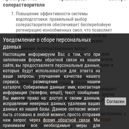
солерастворителя
Повышение эффективности системы
водоподготовки: правильный выбор
солерастворителя обеспечивает бесперебойную
регенерацию ионообменных смол, что позволяет
системе эффективно удалять жесткие соли из
Уведомление о сборе персональных
воды и предотвращает образование накипи.
данных
Снижение эксплуатационных затрат:
автоматизированные системы контроля уровня
Настоящим информируем Вас о том, что при
соли и удобство обслуживания солерастворителя
заполнении формы обратной связи на нашем
позволяют сократить затраты на эксплуатацию и
сайте, вы предоставляете персональные данные,
минимизировать вмешательство оператора.
которые будут использоваться для: ответа на
ваши запросы, улучшения качества нашего
Продление срока службы оборудования:
сервиса, размещения в нашем
правильная водоподготовка, обеспеченная
каталоге. Собираемые данные: имя, контактная
качественным солерастворителем, предотвращает
информация (телефон, email), текст сообщения.
образование накипи на теплообменниках и других
Вы имеете право на: доступ к своим данным,
элементах системы, что увеличивает срок службы
исправление неверных данных, удаление ваших
котлов и другого оборудования.
данных из нашей базы. Данное согласие может
При подготовке статьи частично использованы материалы с
быть отозвано в любой момент, просто отправив
сайта enmh.ru -
солерастворитель для химводоочистки
нам запрос через
форму обратной связи
. Мы
принимаем все необходимые меры для
Дата публикации: 23 мая 2022 года