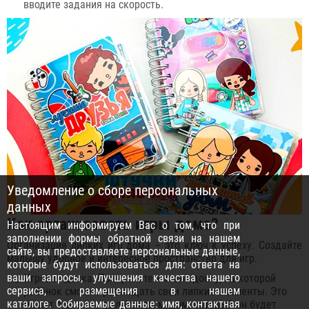
вводите задания на скорость.
Уведомление о сборе персональных
данных
Как организовать игры дома?
Настоящим информируем Вас о том, что при
заполнении формы обратной связи на нашем
Организация липких игр дома – это ключ к успеху. Создайте
сайте, вы предоставляете персональные данные,
малышу удобное и интересное пространство для игр.
которые будут использоваться для: ответа на
ваши запросы, улучшения качества нашего
Игровая доска. Прикрепите к стене доску, на которой
сервиса, размещения в нашем
ребёнок сможет размещать свои липкие элементы. Это
каталоге. Собираемые данные: имя, контактная
может стать его маленьким миром, который он будет