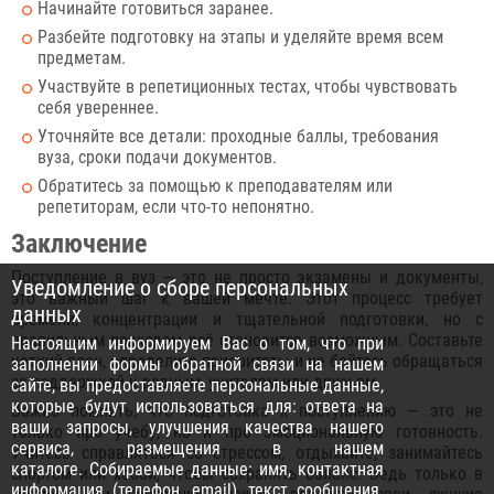
Начинайте готовиться заранее.
Разбейте подготовку на этапы и уделяйте время всем
предметам.
Участвуйте в репетиционных тестах, чтобы чувствовать
себя увереннее.
Уточняйте все детали: проходные баллы, требования
вуза, сроки подачи документов.
Обратитесь за помощью к преподавателям или
репетиторам, если что-то непонятно.
Заключение
Поступление в вуз — это не просто экзамены и документы,
Уведомление о сборе персональных
это важный шаг к вашей мечте. Этот процесс требует
данных
времени, концентрации и тщательной подготовки, но с
правильным подходом всё становится возможным. Составьте
Настоящим информируем Вас о том, что при
четкий план, определите приоритеты и не бойтесь обращаться
заполнении формы обратной связи на нашем
за поддержкой к родным, учителям или друзьям.
сайте, вы предоставляете персональные данные,
которые будут использоваться для: ответа на
Важно помнить, что подготовка к поступлению — это не
ваши запросы, улучшения качества нашего
только про учебу, но и про эмоциональную готовность.
сервиса, размещения в нашем
Учитесь справляться со стрессом, отдыхайте, занимайтесь
каталоге. Собираемые данные: имя, контактная
спортом или хобби, чтобы сохранять баланс. Ведь только в
информация (телефон, email), текст сообщения.