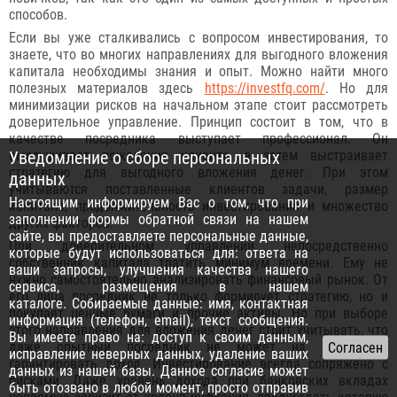
способов.
Если вы уже сталкивались с вопросом инвестирования, то
знаете, что во многих направлениях для выгодного вложения
капитала необходимы знания и опыт. Можно найти много
полезных материалов здесь
https://investfq.com/
. Но для
минимизации рисков на начальном этапе стоит рассмотреть
доверительное управление. Принцип состоит в том, что в
качестве посредника выступает профессионал. Он
Уведомление о сборе персональных
выслушивает пожелания клиента, а затем выстраивает
стратегию для выгодного вложения денег. При этом
данных
учитываются поставленные клиентов задачи, размер
Настоящим информируем Вас о том, что при
капитала, продолжительность инвестирования и множество
заполнении формы обратной связи на нашем
других факторов.
сайте, вы предоставляете персональные данные,
При доверительном управлении непосредственно
которые будут использоваться для: ответа на
собственник капитала тратить минимум времени. Ему не
ваши запросы, улучшения качества нашего
нужно самостоятельно анализировать финансовый рынок. От
сервиса, размещения в нашем
его лица посредник не только формирует стратегию, но и
каталоге. Собираемые данные: имя, контактная
покупает ценные бумаги и прочие активы. Но при выборе
информация (телефон, email), текст сообщения.
этого направления для вложения денег стоит учитывать, что
Вы имеете право на: доступ к своим данным,
даже опытный посредник не может на все 100%
исправление неверных данных, удаление ваших
гарантировать доход. Инвестирование всегда сопряжено с
данных из нашей базы. Данное согласие может
рисками. Даже уровень дохода при банковских вкладах
быть отозвано в любой момент, просто отправив