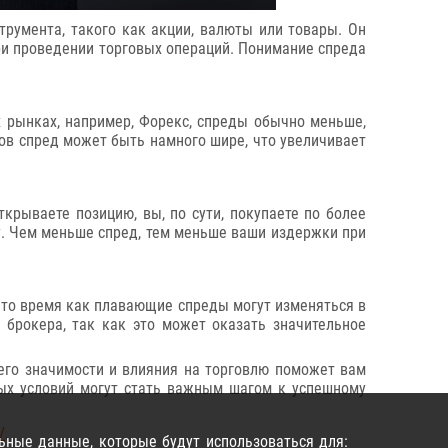
трумента, такого как акции, валюты или товары. Он
ри проведении торговых операций. Понимание спреда
х рынках, например, Форекс, спреды обычно меньше,
ов спред может быть намного шире, что увеличивает
крываете позицию, вы, по сути, покупаете по более
еду. Чем меньше спред, тем меньше ваши издержки при
то время как плавающие спреды могут изменяться в
 брокера, так как это может оказать значительное
 его значимости и влияния на торговлю поможет вам
ых условий могут стать важным шагом к успешному
/
.
ьные данные, которые будут использоваться для: