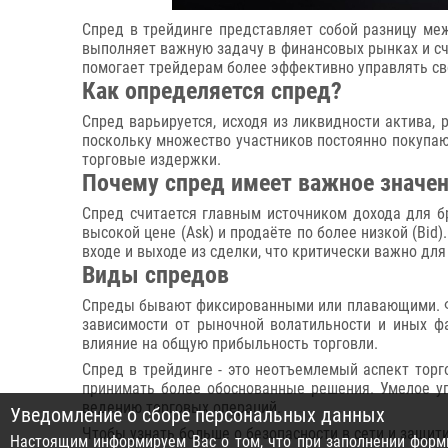
Спред в трейдинге представляет собой разницу меж
выполняет важную задачу в финансовых рынках и сч
помогает трейдерам более эффективно управлять св
Как определяется спред?
Спред варьируется, исходя из ликвидности актива,
поскольку множество участников постоянно покупаю
торговые издержки.
Почему спред имеет важное значе
Спред считается главным источником дохода для бр
высокой цене (Ask) и продаёте по более низкой (Bid
входе и выходе из сделки, что критически важно дл
Виды спредов
Спреды бывают фиксированными или плавающими. Фи
зависимости от рыночной волатильности и иных фа
влияние на общую прибыльность торговли.
Спред в трейдинге - это неотъемлемый аспект торг
принимать более обоснованные решения. Умелое у
ведению торговых операций.
Уведомление о сборе персональных данных
Чтобы узнать больше о безопасности в сети и защит
Настоящим информируем Вас о том, что при заполнении формы