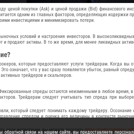
ду ценой покупки (Ask) и ценой продажи (Bid) финансового инс
итается одним из главных факторов, определяющих издержки п
оими инвестициями и минимизировать потери.
 рыночных условий и настроения инвесторов. В высоколиквидны
т и продают активы. В то же время, для менее ликвидных актив
ние?
океров, которые предоставляют услуги трейдерам. Когда вы от
). Это означает, что у вас сразу появляется убыток, равный спр
я активных трейдеров и скальперов.
ксированные спреды остаются неизменными в любое время, в 
кторов. Трейдерам следует учитывать тип спреда при выборе
овли, который следует понимать каждому трейдеру. Осознание
правление спредом и оценка его величины в контексте рыночн
ить свои инвестиции, вы можете посетить
https://antiscammers.net
 обратной связи на нашем сайте, вы предоставляете персонал