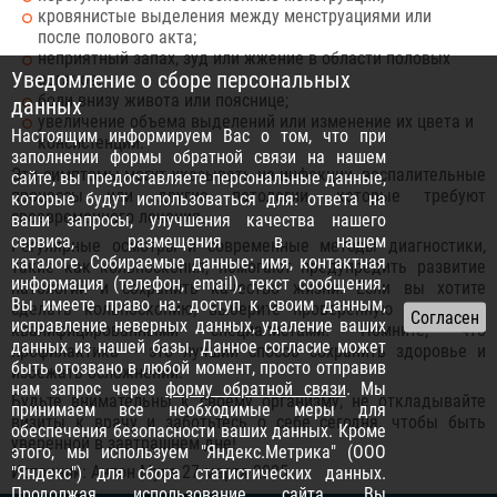
кровянистые выделения между менструациями или
после полового акта;
неприятный запах, зуд или жжение в области половых
Уведомление о сборе персональных
органов;
боли внизу живота или пояснице;
данных
увеличение объема выделений или изменение их цвета и
Настоящим информируем Вас о том, что при
консистенции.
заполнении формы обратной связи на нашем
Эти симптомы могут указывать на инфекции, воспалительные
сайте, вы предоставляете персональные данные,
процессы или другие патологии, которые требуют
которые будут использоваться для: ответа на
своевременного лечения.
ваши запросы, улучшения качества нашего
сервиса, размещения в нашем
Регулярные осмотры и современные методы диагностики,
каталоге. Собираемые данные: имя, контактная
такие как кольпоскопия, помогают предупредить развитие
информация (телефон, email), текст сообщения.
патологий и сохранить качество жизни. Если вы хотите
Вы имеете право на: доступ к своим данным,
сделать кольпоскопию, выберите проверенную клинику с
исправление неверных данных, удаление ваших
квалифицированными специалистами. Помните, что
данных из нашей базы. Данное согласие может
профилактика – это лучший способ сохранить здоровье и
быть отозвано в любой момент, просто отправив
избежать осложнений.
нам запрос через
форму обратной связи
. Мы
Будьте внимательны к своему организму, не откладывайте
принимаем все необходимые меры для
визиты к врачу и заботьтесь о себе сегодня, чтобы быть
обеспечения безопасности ваших данных. Кроме
уверенной в завтрашнем дне!
этого, мы используем "Яндекс.Метрика" (ООО
Источник: Антон Муха 27 марта 2025
"Яндекс") для сбора статистических данных.
Продолжая использование сайта, Вы