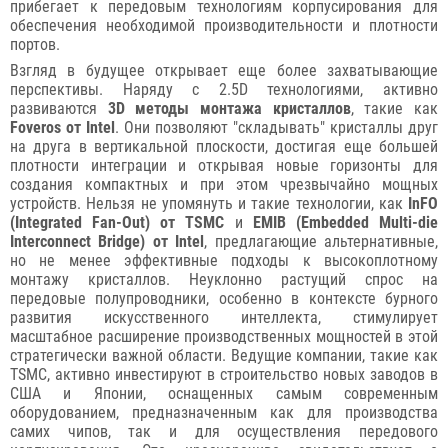
прибегает к передовым технологиям корпусирования для
обеспечения необходимой производительности и плотности
портов.
Взгляд в будущее открывает еще более захватывающие
перспективы. Наряду с 2.5D технологиями, активно
развиваются
3D методы монтажа кристаллов
, такие как
Foveros от Intel
. Они позволяют "складывать" кристаллы друг
на друга в вертикальной плоскости, достигая еще большей
плотности интеграции и открывая новые горизонты для
создания компактных и при этом чрезвычайно мощных
устройств. Нельзя не упомянуть и такие технологии, как
InFO
(Integrated Fan-Out) от TSMC
и
EMIB (Embedded Multi-die
Interconnect Bridge) от Intel
, предлагающие альтернативные,
но не менее эффективные подходы к высокоплотному
монтажу кристаллов. Неуклонно растущий спрос на
передовые полупроводники, особенно в контексте бурного
развития искусственного интеллекта, стимулирует
масштабное расширение производственных мощностей в этой
стратегически важной области. Ведущие компании, такие как
TSMC, активно инвестируют в строительство новых заводов в
США и Японии, оснащенных самым современным
оборудованием, предназначенным как для производства
самих чипов, так и для осуществления передового