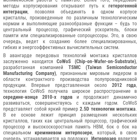
методы корпусирования открывают путь к
гетерогенной
интеграции
, позволяя объединять в одном корпусе
кристаллы, произведенные по различным технологическим
нормам и выполняющие разнообразные функции – будь то
центральный процессор, графический ускоритель, блоки
памяти или специализированные сопроцессоры. Это, в свою
очередь, ведет к созданию более специализированных,
гибких и энергоэффективных вычислительных систем.
В авангарде передовых технологий монтажа кристаллов
заслуженно находится
CoWoS (Chip-on-Wafer-on-Substrate)
,
разработанная компанией
TSMC (Taiwan Semiconductor
Manufacturing Company)
, признанным мировым лидером в
области контрактного производства полупроводниковой
продукции. Впервые представленная около
2012 года
,
технология CoWoS получила широкое распространение в
середине-конце 2010-х годов
и продолжает динамично
развиваться, совершенствуясь с каждым годом. CoWoS
представляет собой яркий пример
2.5D технологии монтажа
.
В ее основе лежит принцип размещения нескольких
кристаллов, таких как центральный процессор, графический
процессор и высокоскоростная память HBM, бок о бок на
специальном
кремниевом интерпозере
, который, в свою
очередь, устанавливается на подложку.
Интерпозер
является