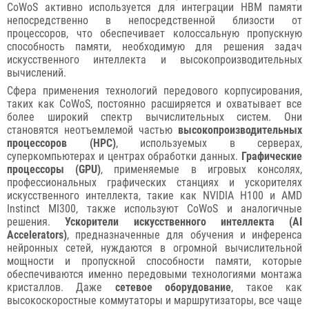
CoWoS активно используется для интеграции HBM памяти
непосредственно в непосредственной близости от
процессоров, что обеспечивает колоссальную пропускную
способность памяти, необходимую для решения задач
искусственного интеллекта и высокопроизводительных
вычислений.
Сфера применения технологий передового корпусирования,
таких как CoWoS, постоянно расширяется и охватывает все
более широкий спектр вычислительных систем. Они
становятся неотъемлемой частью
высокопроизводительных
процессоров (HPC)
, используемых в серверах,
суперкомпьютерах и центрах обработки данных.
Графические
процессоры (GPU)
, применяемые в игровых консолях,
профессиональных графических станциях и ускорителях
искусственного интеллекта, такие как NVIDIA H100 и AMD
Instinct MI300, также используют CoWoS и аналогичные
решения.
Ускорители искусственного интеллекта (AI
Accelerators)
, предназначенные для обучения и инференса
нейронных сетей, нуждаются в огромной вычислительной
мощности и пропускной способности памяти, которые
обеспечиваются именно передовыми технологиями монтажа
кристаллов. Даже
сетевое оборудование
, такое как
высокоскоростные коммутаторы и маршрутизаторы, все чаще