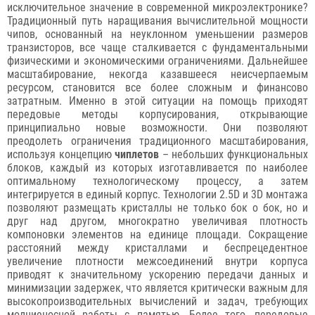
исключительное значение в современной микроэлектронике?
Традиционный путь наращивания вычислительной мощности
чипов, основанный на неуклонном уменьшении размеров
транзисторов, все чаще сталкивается с фундаментальными
физическими и экономическими ограничениями. Дальнейшее
масштабирование, некогда казавшееся неисчерпаемым
ресурсом, становится все более сложным и финансово
затратным. Именно в этой ситуации на помощь приходят
передовые методы корпусирования, открывающие
принципиально новые возможности. Они позволяют
преодолеть ограничения традиционного масштабирования,
используя концепцию
чиплетов
– небольших функциональных
блоков, каждый из которых изготавливается по наиболее
оптимальному технологическому процессу, а затем
интегрируется в единый корпус. Технологии 2.5D и 3D монтажа
позволяют размещать кристаллы не только бок о бок, но и
друг над другом, многократно увеличивая плотность
компоновки элементов на единице площади. Сокращение
расстояний между кристаллами и беспрецедентное
увеличение плотности межсоединений внутри корпуса
приводят к значительному ускорению передачи данных и
минимизации задержек, что является критически важным для
высокопроизводительных вычислений и задач, требующих
молниеносной работы с памятью. Более того, передовые