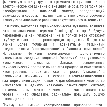
физическую защиту хрупкого кремниевого кристалла и его
электрическое соединение с внешним миром, то сегодня они
преобразуются в
ключевой фактор
, определяющий
возможности современных вычислительных систем, особенно
в эпоху стремительного развития искусственного интеллекта.
Возможно, некоторая терминологическая путаница возникла
из-за англоязычного термина "packaging", который, будучи
переведенным как "упаковка", не в полной мере отражает
глубину и сложность происходящих процессов. В русском
языке более точными и адекватными терминами
представляются
"корпусирование"
и
"монтаж кристаллов"
.
Изначально, функция корпусирования действительно
напоминала создание защитной "оболочки" для уязвимого
кремниевого элемента. Однако, современный
технологический прогресс вывел этот процесс на качественно
иной уровень. Теперь это уже не просто "упаковка" в
привычном понимании, а скорее
высокотехнологичная
платформа интеграции
, позволяющая объединять множество
кристаллов в единую, слаженно работающую систему,
оптимизировать межсоединения на микроскопическом
уровне и, как следствие, радикально повышать общую
производительность.
Почему же именно
корпусирование
приобрело столь