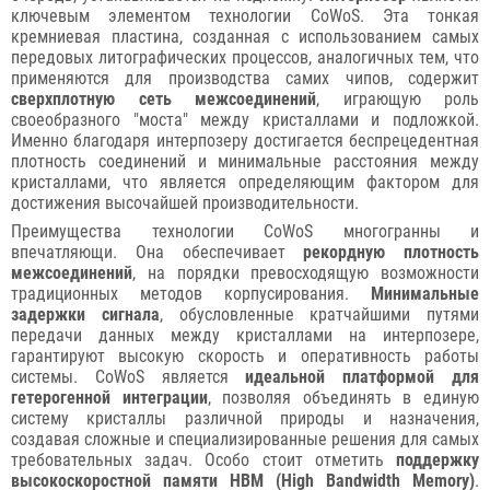
ключевым элементом технологии CoWoS. Эта тонкая
кремниевая пластина, созданная с использованием самых
передовых литографических процессов, аналогичных тем, что
применяются для производства самих чипов, содержит
сверхплотную сеть межсоединений
, играющую роль
своеобразного "моста" между кристаллами и подложкой.
Именно благодаря интерпозеру достигается беспрецедентная
плотность соединений и минимальные расстояния между
кристаллами, что является определяющим фактором для
достижения высочайшей производительности.
Преимущества технологии CoWoS многогранны и
впечатляющи. Она обеспечивает
рекордную плотность
межсоединений
, на порядки превосходящую возможности
традиционных методов корпусирования.
Минимальные
задержки сигнала
, обусловленные кратчайшими путями
передачи данных между кристаллами на интерпозере,
гарантируют высокую скорость и оперативность работы
системы. CoWoS является
идеальной платформой для
гетерогенной интеграции
, позволяя объединять в единую
систему кристаллы различной природы и назначения,
создавая сложные и специализированные решения для самых
требовательных задач. Особо стоит отметить
поддержку
высокоскоростной памяти HBM (High Bandwidth Memory)
.