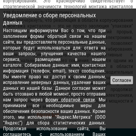
корпусирования. Это красноречиво свидетельствует о
стратегической значимости технологий монтажа кристаллов
для будущего микроэлектроники.
Уведомление о сборе персональных
Стоит подчеркнуть, что революция в области корпусирования
данных
и монтажа кристаллов – это не просто эволюция "упаковки"
Настоящим информируем Вас о том, что при
чипов. Это фундаментальный технологический прорыв,
заполнении формы обратной связи на нашем
открывающий новую эру в развитии микроэлектроники.
сайте, вы предоставляете персональные данные,
Передовые технологии, такие как CoWoS, позволяют
которые будут использоваться для: ответа на
преодолеть ограничения традиционного масштабирования,
ваши запросы, улучшения качества нашего
создавать более мощные, энергоэффективные и
сервиса, размещения в нашем
функциональные чипы, и, без сомнения, являются одним из
каталоге. Собираемые данные: имя, контактная
ключевых факторов, определяющих прогресс в области
информация (телефон, email), текст сообщения.
искусственного интеллекта и высокопроизводительных
Вы имеете право на: доступ к своим данным,
вычислений. В ближайшие годы мы, несомненно, станем
исправление неверных данных, удаление ваших
свидетелями еще большего числа инноваций в этой
данных из нашей базы. Данное согласие может
динамично развивающейся области, которые продолжат
быть отозвано в любой момент, просто отправив
раздвигать границы возможного в мире микроэлектроники,
нам запрос через
форму обратной связи
. Мы
приближая нас к новым рубежам вычислительной мощности и
принимаем все необходимые меры для
интеллектуальных возможностей.
обеспечения безопасности ваших данных. Кроме
Подготовлено с
Ультра Бай
.
этого, мы используем "Яндекс.Метрика" (ООО
Источник: Антон Муха 3 марта 2025
"Яндекс") для сбора статистических данных.
Продолжая использование сайта, Вы
соглашаетесь с использованием Ваших