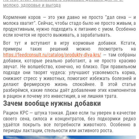
молоко, здоровье и выгода
Кормление коров — это уже давно не просто "дал сена — и
молока хватит". Сейчас, чтобы стадо было не просто живым, а
продуктивным, нужно подходить к питанию с умом. Особенно
если хочется не просто выживать, а зарабатывать.
Вот тут и вступают в игру кормовые добавки. Кстати,
примеры таких решений можно посмотреть на
https://feedconsult.ru/catalog/produkty-dlya-krs/
— там собраны
добавки, которые реально работают, а не просто красиво
звучат. Не волшебство, конечно, но близко. При правильном
подходе они творят чудеса: улучшают усвояемость корма,
снижают стресс у животных, помогают избежать болезней и
делают фермерскую жизнь спокойнее. В этой статье
разберёмся, какие плюсы даёт добавление этих компонентов
в рацион и почему это инвестиция, а не лишняя трата.
Зачем вообще нужны добавки
Рацион КРС — штука тонкая. Даже если ты уверен в качестве
своего сена, силоса и концентратов, без подкормки редко
удаётся покрыть все потребности животного. Особенно в
периоды лактации, стельности или активного роста.