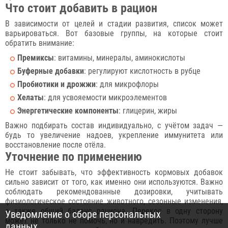
Что стоит добавить в рацион
В зависимости от целей и стадии развития, список может
варьироваться. Вот базовые группы, на которые стоит
обратить внимание:
Премиксы
: витамины, минералы, аминокислоты
Буферные добавки
: регулируют кислотность в рубце
Пробиотики и дрожжи
: для микрофлоры
Хелаты
: для усвояемости микроэлементов
Энергетические компоненты
: глицерин, жиры
Важно подбирать состав индивидуально, с учётом задач —
будь то увеличение надоев, укрепление иммунитета или
восстановление после отёла.
Уточнение по применению
Не стоит забывать, что эффективность кормовых добавок
сильно зависит от того, как именно они используются. Важно
соблюдать рекомендованные дозировки, учитывать
физиологическое состояние животного, сезонные изменения,
а также общий баланс рациона. Перекос в одну сторону
Уведомление о сборе персональных
может не только не помочь, но и навредить. Поэтому лучше
данных