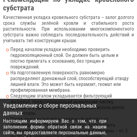
субстрата
Качественная укладка кровельного субстрата – залог долгого
срока службы зелёной кровли и стабильного роста
растительности. При использовании многокомпонентного
субстрата важно соблюдать последовательность действий и
учитывать тип конструкции крыши.
Перед началом укладки необходимо проверить
гидроизоляционный слой. Он должен быть целым и
плотно прилегать к основанию, без трещин и
повреждений.
На подготовленную поверхность равномерно
распределяют дренажный слой, способствующий отводу
лишней влаги. Это может быть керамзит, геомат или
профилированная мембрана.
Следующим этапом укладывается фильтрующий
материал, предотвращающий вымывание частиц
Уведомление о сборе персональных
субстрата в дренажную систему. Обычно используется
данных
геотекстиль.
После этого засыпают кровельный субстрат от
Настоящим информируем Вас о том, что при
производителя. Распределение слоя должно быть
заполнении формы обратной связи на нашем
равномерным, с учётом рекомендуемой толщины – от 5
сайте, вы предоставляете персональные данные,
до 20 см в зависимости от вида озеленения.