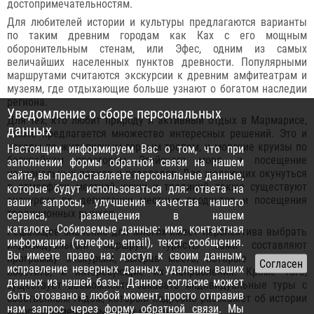
достопримечательностям.
Для любителей истории и культуры предлагаются варианты
по таким древним городам как Ках с его мощным
оборонительным стенам, или Эфес, одним из самых
величайших населенных пунктов древности. Популярными
маршрутами считаются экскурсии к древним амфитеатрам и
музеям, где отдыхающие больше узнают о богатом наследии
региона.
Уведомление о сборе персональных
Для тех, кто любит природу и активный отдых в Мармарисе,
данных
также предлагается множество интересных решений. Это и
походы по живописным горным тропам, и морские круизы по
Настоящим информируем Вас о том, что при
бескрайним просторам Эгейского моря, и посещение
заполнении формы обратной связи на нашем
национальных парков и водопадов. Для желающих окунуться
сайте, вы предоставляете персональные данные,
в атмосферу местной кухни и традиций также существуют
которые будут использоваться для: ответа на
экскурсии по дегустации местных продуктов и посещения
ваши запросы, улучшения качества нашего
традиционных рынков.
сервиса, размещения в нашем
каталоге. Собираемые данные: имя, контактная
Решающее значение для многих имеет перспектива выбрать
информация (телефон, email), текст сообщения.
индивидуальный маршрут. Туристы сами составляют
Вы имеете право на: доступ к своим данным,
программу экскурсии, выбрав места, которые хотели бы
исправление неверных данных, удаление ваших
посетить, и интересующие их направления. Кроме того,
данных из нашей базы. Данное согласие может
существует возможность заказать индивидуальные туры с
быть отозвано в любой момент, просто отправив
собственным гидом, который подробно расскажет об истории
нам запрос через
форму обратной связи
. Мы
и достопримечательностях региона.