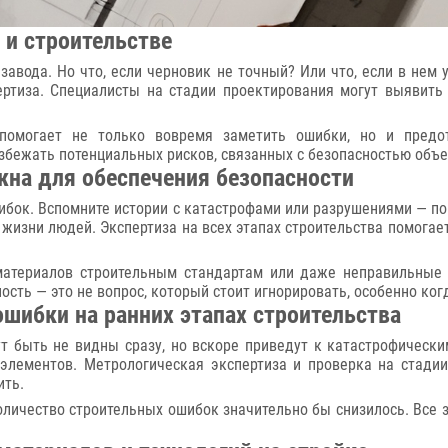
 и строительстве
 завода. Но что, если черновик не точный? Или что, если в не
ертиза. Специалисты на стадии проектирования могут выявить
 помогает не только вовремя заметить ошибки, но и предо
избежать потенциальных рисков, связанных с безопасностью объе
жна для обеспечения безопасности
шибок. Вспомните истории с катастрофами или разрушениями — 
жизни людей. Экспертиза на всех этапах строительства помогает
материалов строительным стандартам или даже неправильные
сть — это не вопрос, который стоит игнорировать, особенно ког
ошибки на ранних этапах строительства
ут быть не видны сразу, но вскоре приведут к катастрофическ
элементов. Метрологическая экспертиза и проверка на стадии
ить.
личество строительных ошибок значительно бы снизилось. Все 