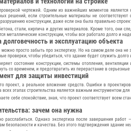
материалов и технологий на стройке
 проверкой чертежей. Одним из важнейших моментов является 
тных решений, если строительные материалы не соответствуют
разрушению конструкции, даже если она была правильно спроек
тона, стали, кирпича и других материалов. Кроме того, они сл
ся металлические конструкции, чтобы все работало долго и над
а долговечность и эксплуатацию объекта
 можно просто забыть про экспертизу. Но на самом деле она не з
ые проверки, чтобы убедиться, что здание будет служить долго 
веряет состояние конструкции, системы отопления, вентиляции
уть со временем, и предотвратить их перерастание в серьезные
умент для защиты инвестиций
то проект, а реальное вложение средств. Ошибки в проектиро
на всех этапах строительства является важным инструментом дл
аете себе спокойствие, зная, что проект соответствует всем ста
ительства: зачем она нужна
но расслабиться. Однако экспертиза после завершения работ —
там безопасности и качества. Без этого подтверждения здание н