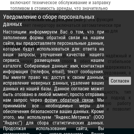
включают техническое обслуживание и заправку
топливом в стоимость аренды, что значительно
упрощает эксплуатацию.
Уведомление о сборе персональных
Автоматический ввод резерва (АВР).
Эта функция
данных
позволяет генератору включаться автоматически при
отключении электричества, что особенно важно для
Настоящим информируем Вас о том, что при
промышленных и коммерческих объектов.
заполнении формы обратной связи на нашем
сайте, вы предоставляете персональные данные,
Заключение
которые будут использоваться для: ответа на
ваши запросы, улучшения качества нашего
Аренда дизельного генератора на 30 кВт — это надёжный и
сервиса, размещения в нашем
экономически выгодный способ обеспечить стабильное
каталоге. Собираемые данные: имя, контактная
электроснабжение. Генератор позволяет поддерживать
информация (телефон, email), текст сообщения.
работу как бытового, так и промышленного оборудования, а
Вы имеете право на: доступ к своим данным,
аренда обеспечивает доступ к современному оборудованию
исправление неверных данных, удаление ваших
без необходимости его покупки и обслуживания.
данных из нашей базы. Данное согласие может
Выбирая генератор, важно учитывать мощность, тип
быть отозвано в любой момент, просто отправив
установки и условия эксплуатации. Грамотный подход к
нам запрос через
форму обратной связи
. Мы
выбору и аренде обеспечит бесперебойную работу
принимаем все необходимые меры для
оборудования, минимизирует риски простоев и позволит
обеспечения безопасности ваших данных. Кроме
выполнить любые задачи быстро и эффективно.
этого, мы используем "Яндекс.Метрика" (ООО
Источник: Анатолий Валтасар 2 сентября 2025
"Яндекс") для сбора статистических данных.
Продолжая использование сайта, Вы