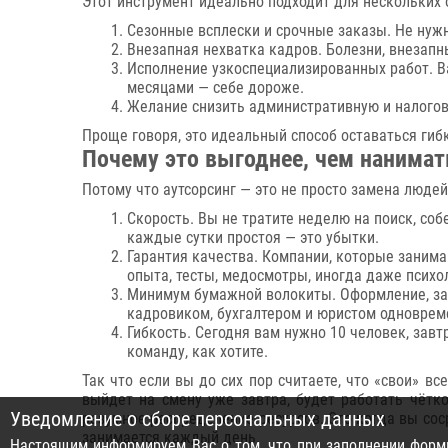
Этот инструмент идеально подходит для нескольких 
Сезонные всплески и срочные заказы. Не нужн
Внезапная нехватка кадров. Болезни, внезапн
Исполнение узкоспециализированных работ. В
месяцами — себе дороже.
Желание снизить административную и налогову
Проще говоря, это идеальный способ оставаться гиб
Почему это выгоднее, чем нанима
Потому что аутсорсинг — это не просто замена людей
Скорость. Вы не тратите неделю на поиск, соб
каждые сутки простоя — это убытки.
Гарантия качества. Компании, которые занимаю
опыта, тесты, медосмотры, иногда даже психо
Минимум бумажной волокиты. Оформление, зар
кадровиком, бухгалтером и юристом одноврем
Гибкость. Сегодня вам нужно 10 человек, завт
команду, как хотите.
Так что если вы до сих пор считаете, что «свои» в
выйдет на смену уже завтра, будет работать чётко
Уведомление о сборе персональных данных
разумное распределение ресурсов. Это когда вы сос
занимается каждый день.
Настоящим информируем Вас о том, что при заполнении формы