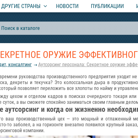
ДРУГИЕ СТРАНЫ
НОВОСТИ
ПУБЛИКАЦИИ
СЕКРЕТНОЕ ОРУЖИЕ ЭФФЕКТИВНО
дит, консалтинг
Аутсорсинг персонала: Секретное оружие эффе
 времени руководства производственного предприятия уходит не
ска, декреты и текучка? Это колоссальная дыра в продуктивн
 который позволяет переложить все хлопоты по найму и управле
ежду цехом и отделом кадров в поисках очередного токаря или
 суток, а вы сможете спокойно заниматься своим главным делом
е аутсорсинг и когда он жизненно необходи
что ваш производственный цех — это мощный и отлаженный м
кто-то заболел, а на горизонте внезапно появился крупный заказ
орсинговой компании.