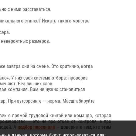
но с ними расставаться.
никального станка? Искать такого монстра
сера.
о невероятных размеров.
же завтра они на смене. Это критично, когда
ло». У них своя система отбора: проверка
аменяют. Без лишних слов.
вая компания. Вам не нужно становиться
шмар. При аутсорсинге — норма. Масштабируйте
овек с прямой трудовой книгой или команда, которая
роизводство — это не про отказ от контроля, а про
людей. А
подбор персонала
— доверяете тем, кто этим
ьные данные, которые будут использоваться для: