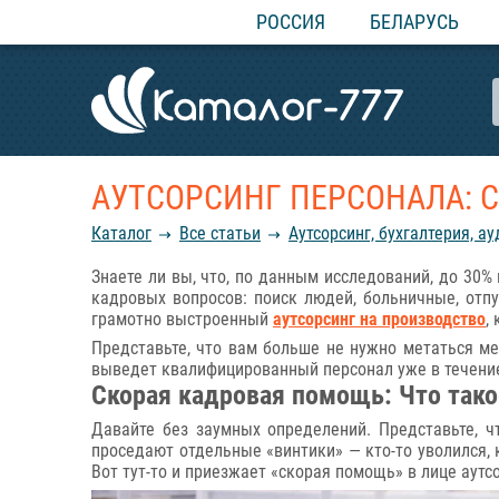
РОССИЯ
БЕЛАРУСЬ
АУТСОРСИНГ ПЕРСОНАЛА: 
Каталог
Все статьи
Аутсорсинг, бухгалтерия, ау
Знаете ли вы, что, по данным исследований, до 30%
кадровых вопросов: поиск людей, больничные, отпу
грамотно выстроенный
аутсорсинг на производство
,
Представьте, что вам больше не нужно метаться м
выведет квалифицированный персонал уже в течение
Скорая кадровая помощь: Что тако
Давайте без заумных определений. Представьте, 
проседают отдельные «винтики» — кто-то уволился, 
Вот тут-то и приезжает «скорая помощь» в лице аутс