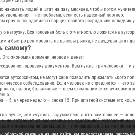
острых ситуаций:
о нанимать людей в штат на пазу месяцев, чтобы потом мучитель
ые увольнения — не проблема, если есть надежный партнер.
ам срочно понадобился сварщик особого разряда или наладчик у
ю нагрузку. Вся головная боль с отчетностью ложится на аутсор
ким и быстро реагировать на вызовы рынка, не раздувая штат д
ть самому?
. Это экономия времени, нервов и денег:
еседования, проверку документов. Вам нужны три человека — и у
тся аутсорсингом, не могут себе позволить присылать «кого попа
логическое собеседование. Если человек не справляется — его з
плата, налоги, больничные — всем этим занимается аутсорсинго
енно.
ра — 5, а через неделю — снова 15. При штатной системе это ко
сегда лучше, чем «чужие», задумайтесь: а кто вам важнее — чел
 и не потребует от вас месяца на адаптацию? Аутсорсинг на п
редотачиваетесь на своём деле — производстве, а не на поиске 
 обратной связи на нашем сайте, вы предоставляете персонал