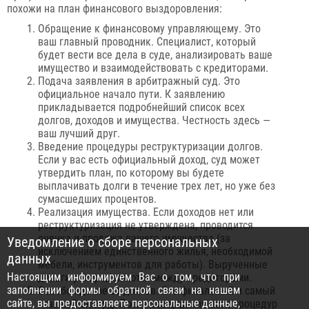
похожи на план финансового выздоровления:
Обращение к финансовому управляющему. Это
ваш главный проводник. Специалист, который
будет вести все дела в суде, анализировать ваше
имущество и взаимодействовать с кредиторами.
Подача заявления в арбитражный суд. Это
официальное начало пути. К заявлению
прикладывается подробнейший список всех
долгов, доходов и имущества. Честность здесь —
ваш лучший друг.
Введение процедуры реструктуризации долгов.
Если у вас есть официальный доход, суд может
утвердить план, по которому вы будете
выплачивать долги в течение трех лет, но уже без
сумасшедших процентов.
Реализация имущества. Если доходов нет или
реструктуризация не утверждена, проводится
оценка и продажа вашего имущества (за
Уведомление о сборе персональных
исключением единственного жилья, необходимой
данных
мебели, инструментов для работы). Вырученные
Настоящим информируем Вас о том, что при
деньги распределяются между кредиторами.
заполнении формы обратной связи на нашем
Освобождение от долгов. Это финальный и самый
сайте, вы предоставляете персональные данные,
главный аккорд. После завершения всех процедур