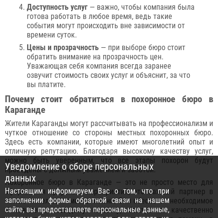
Доступность услуг
— важно, чтобы компания была
готова работать в любое время, ведь такие
события могут происходить вне зависимости от
времени суток.
Цены и прозрачность
— при выборе бюро стоит
обратить внимание на прозрачность цен.
Уважающая себя компания всегда заранее
озвучит стоимость своих услуг и объяснит, за что
вы платите.
Почему стоит обратиться в похоронное бюро в
Караганде
Жители Караганды могут рассчитывать на профессионализм и
чуткое отношение со стороны местных похоронных бюро.
Здесь есть компании, которые имеют многолетний опыт и
отличную репутацию. Благодаря высокому качеству услуг,
можно быть уверенным, что все этапы похорон будут
Уведомление о сборе персональных
проведены с должным уважением и заботой.
данных
Похоронное бюро в Караганде — это не просто место для
Настоящим информируем Вас о том, что при
оформления траурных мероприятий, это важный партнер в
заполнении формы обратной связи на нашем
самые тяжелые моменты жизни. Они обеспечат необходимое
сайте, вы предоставляете персональные данные,
внимание к каждому клиенту, быстро и качественно