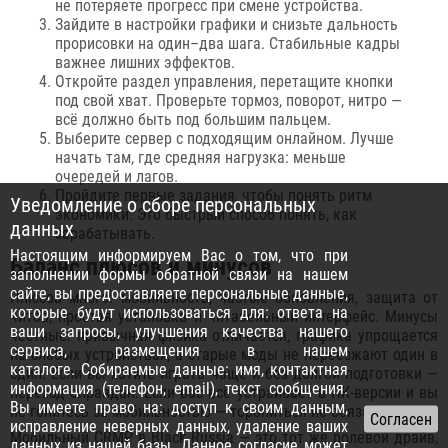
не потеряете прогресс при смене устройства.
Зайдите в настройки графики и снизьте дальность
прорисовки на один–два шага. Стабильные кадры
важнее лишних эффектов.
Откройте раздел управления, перетащите кнопки
под свой хват. Проверьте тормоз, поворот, нитро —
всё должно быть под большим пальцем.
Выберите сервер с подходящим онлайном. Лучше
начать там, где средняя нагрузка: меньше
очередей и лагов.
Пройдите первые задания, чтобы понять ритм
Уведомление о сборе персональных
экономики. Это быстрый способ понять, как
данных
зарабатывать.
Настоящим информируем Вас о том, что при
Баланс плюсов и минусов
заполнении формы обратной связи на нашем
сайте, вы предоставляете персональные данные,
Плюсов много: мобильность, частые обновления, защита от
которые будут использоваться для: ответа на
читов, простая установка и читабельный интерфейс. Минусы
ваши запросы, улучшения качества нашего
честные: привычная физика отличается, графика упрощается
сервиса, размещения в нашем
на слабых устройствах, а старые моды не переезжают один в
каталоге. Собираемые данные: имя, контактная
один. Если вы хотите играть чаще и без долгой подготовки —
информация (телефон, email), текст сообщения.
переход оправдан. Если вас всё устраивает в ПК-версии и вы
Вы имеете право на: доступ к своим данным,
не гонитесь за мобильностью — торопиться не обязательно.
исправление неверных данных, удаление ваших
Мобильный CRMP в Black Russia — это тот же ролевой драйв,
данных из нашей базы. Данное согласие может