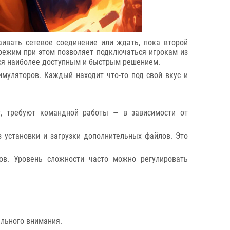
аивать сетевое соединение или ждать, пока второй
н-режим при этом позволяет подключаться игрокам из
ётся наиболее доступным и быстрым решением.
имуляторов. Каждый находит что-то под свой вкус и
т, требуют командной работы — в зависимости от
з установки и загрузки дополнительных файлов. Это
ов. Уровень сложности часто можно регулировать
ельного внимания.