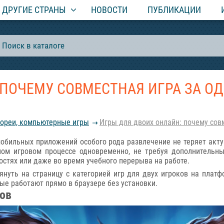
ДРУГИЕ СТРАНЫ
НОВОСТИ
ПУБЛИКАЦИИ
 ПОЧЕМУ СОВМЕСТНАЯ ИГРА ЗА О
тореи, компьютерные игры
Игры для двоих онлайн: почему сов
мобильных приложений особого рода развлечение не теряет акту
ом игровом процессе одновременно, не требуя дополнительных
остях или даже во время учебного перерыва на работе.
януть на страницу с категорией игр для двух игроков на плат
ые работают прямо в браузере без установки.
ков