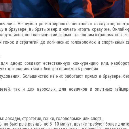
ючения. Не нужно регистрировать несколько аккаунтов, настр
цу в браузере, выбрать жанр и начать играть сразу же. Онлай
 пару кликов, но классический формат «за одним экраном» оста
гонок и стратегий до логических головоломок и спортивных с
ы
ы для двоих создают естественную конкуренцию или, наоборо
учит договариваться и быстро принимать решения.
удования. Большинство из них работают прямо в браузере, бе
 детей, так и для взрослых, для новичков и опытных геймер
: аркады, стратегии, гонки, головоломки или спорт.
 на быстрые раунды по 5–10 минут, другие требуют более длит