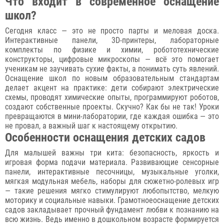
Что входит в современное оснащение
школ?
Сегодня класс — это не просто парты и меловая доска.
Интерактивные панели, 3D-принтеры, лабораторные
комплекты по физике и химии, робототехнические
конструкторы, цифровые микроскопы — всё это помогает
ученикам не заучивать сухие факты, а понимать суть явлений.
Оснащение школ по новым образовательным стандартам
делает акцент на практике: дети собирают электрические
схемы, проводят химические опыты, программируют роботов,
создают собственные проекты. Скучно? Как бы не так! Уроки
превращаются в мини-лаборатории, где каждая ошибка — это
не провал, а важный шаг к настоящему открытию.
Особенности оснащения детских садов
Для малышей важны три кита: безопасность, яркость и
игровая форма подачи материала. Развивающие сенсорные
панели, интерактивные песочницы, музыкальные уголки,
мягкая модульная мебель, наборы для сюжетно-ролевых игр
— такие решения мягко стимулируют любопытство, мелкую
моторику и социальные навыки. Грамотноеоснащение детских
садов закладывает прочный фундамент любви к познанию на
всю жизнь. Ведь именно в дошкольном возрасте формируется