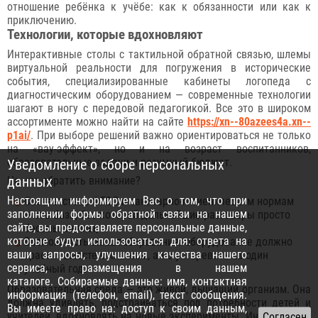
отношение ребёнка к учёбе: как к обязанности или как к
приключению.
Технологии, которые вдохновляют
Интерактивные столы с тактильной обратной связью, шлемы
виртуальной реальности для погружения в исторические
события, специализированные кабинеты логопеда с
диагностическим оборудованием — современные технологии
шагают в ногу с передовой педагогикой. Все это в широком
ассортименте можно найти на сайте
https://xn--80azees4a.xn--
p1ai/
. При выборе решений важно ориентироваться не только
на «вау-эффект», но и на возраст воспитанников,
образовательные задачи и разумный бюджет.
Уведомление о сборе персональных
данных
На что обратить внимание?
Настоящим информируем Вас о том, что при
Соответствие ФГОС и санитарно-гигиеническим нормам
заполнении формы обратной связи на нашем
— это база, без которой дальнейшие разговоры просто
сайте, вы предоставляете персональные данные,
бессмысленны;
которые будут использоваться для: ответа на
Возможность масштабирования: оборудование должно
ваши запросы, улучшения качества нашего
«расти» вместе с классом, а не устаревать за один
сервиса, размещения в нашем
учебный год.
каталоге. Собираемые данные: имя, контактная
Образовательная среда — это живой, дышащий организм. Она
информация (телефон, email), текст сообщения.
должна удивлять, подстраиваться под потребности детей и
Вы имеете право на: доступ к своим данным,
учителей, вдохновлять на новые эксперименты. Инвестиции в