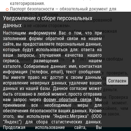
категорирования.
Паспорт безопасности — обязательный документ для
объектов 1–2 категории.
Уведомление о сборе персональных
Физическая охрана должна быть лицензированной
данных
(ЧОП), а не «своим сторожем».
Технические средства (видеонаблюдение, тревожная
Настоящим информируем Вас о том, что при
кнопка, СКУД) — обязательны в зависимости от
заполнении формы обратной связи на нашем
категории.
сайте, вы предоставляете персональные данные,
Штрафы — до 300 000 рублей, приостановка
которые будут использоваться для: ответа на
деятельности — до 90 суток.
ваши запросы, улучшения качества нашего
Уголовная ответственность — до 7 лет лишения свободы
сервиса, размещения в нашем
при тяжких последствиях.
каталоге. Собираемые данные: имя, контактная
информация (телефон, email), текст сообщения.
Если вы не знаете, с чего начать, или хотите проверить,
Вы имеете право на: доступ к своим данным,
соответствует ли ваш объект требованиям, обратитесь в
исправление неверных данных, удаление ваших
специализированную организацию. Консультация специалиста
данных из нашей базы. Данное согласие может
поможет избежать ошибок и сэкономить время и деньги.
быть отозвано в любой момент, просто отправив
Не откладывайте решение этого вопроса на потом. Проверка
нам запрос через
форму обратной связи
. Мы
МЧС или прокуратуры может прийти в любой момент.
принимаем все необходимые меры для
Подготовьтесь заранее — это дешевле и спокойнее, чем
обеспечения безопасности ваших данных. Кроме
платить штрафы и доказывать, что вы не нарушали закон.
этого, мы используем "Яндекс.Метрика" (ООО
Источник: Антон Муха 5 июня 2026
"Яндекс") для сбора статистических данных.
Продолжая использование сайта, Вы