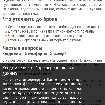
редкая, так что средство от укачивания нужно не всем, но при
чувствительности лучше взять. И договоритесь заранее, готов
ли экипаж подстроить темп под семью с детьми - в Хуахине
это обычная практика.
Что уточнить до брони
Сезон и прогноз: насколько спокойна вода на ваши даты.
Длительность и точка старта от конкретного причала.
Что входит: снасти, наживка, вода, доля улова.
Готов ли борт под семейный формат с детьми.
Частые вопросы
Когда самый комфортный выход?
В сухой сезон: меньше ветра и ровнее море. В дождливые
месяцы выходы тоже идут, но часть дней могут перенести -
Уведомление о сборе персональных
закладывайте запас по времени.
данных
Сколько длится рыбалка?
Настоящим информируем Вас о том, что при
Чаще полдня или полный день с несколькими точками
заполнении формы обратной связи на нашем
недалеко от берега. Долгой дороги нет, так что выход легко
сайте, вы предоставляете персональные данные,
вписать в обычный отдых на курорте.
которые будут использоваться для: ответа на
Что взять для детей?
ваши запросы, улучшения качества нашего
Защиту от солнца, воду, лёгкий перекус и сменную одежду.
сервиса, размещения в нашем