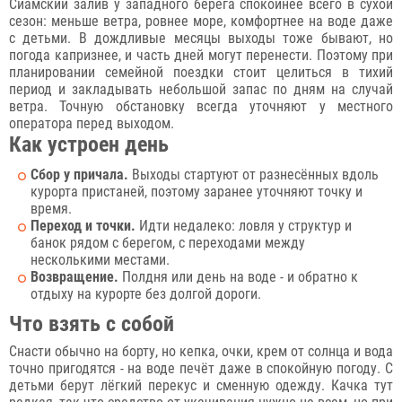
Сиамский залив у западного берега спокойнее всего в сухой
сезон: меньше ветра, ровнее море, комфортнее на воде даже
с детьми. В дождливые месяцы выходы тоже бывают, но
погода капризнее, и часть дней могут перенести. Поэтому при
планировании семейной поездки стоит целиться в тихий
период и закладывать небольшой запас по дням на случай
ветра. Точную обстановку всегда уточняют у местного
оператора перед выходом.
Как устроен день
Сбор у причала.
Выходы стартуют от разнесённых вдоль
курорта пристаней, поэтому заранее уточняют точку и
время.
Переход и точки.
Идти недалеко: ловля у структур и
банок рядом с берегом, с переходами между
несколькими местами.
Возвращение.
Полдня или день на воде - и обратно к
отдыху на курорте без долгой дороги.
Что взять с собой
Снасти обычно на борту, но кепка, очки, крем от солнца и вода
точно пригодятся - на воде печёт даже в спокойную погоду. С
детьми берут лёгкий перекус и сменную одежду. Качка тут