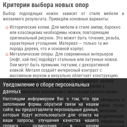
Критерии выбора новых опор
Выбор подходящих ножек зависит от стиля мебели и
желаемого результата. Приведём основные варианты:
Исторические копии. Для мебели в стиле ампир, барокко
или классицизма необходимы ножки, повторяющие
оригинальный рисунок. Это может быть точение, резьба,
характерные утолщения. Материал — только та же
порода дерева, что и основной корпус.
Металлические опоры. Для современных интерьеров
(лофт, хай-тек) подойдут стальные или латунные ножки.
Они могут быть прямыми, гнутыми, с декоративной
ковкой. Металл создаёт интересный контраст с
массивным верхом и визуально облегчает конструкцию.
Регулируемые по высоте ножки. Этот вариант удобен
Уведомление о сборе персональных
для неровных полов. Чаще всего используются в
данных
металлическом исполнении с винтовыми регуляторами.
Настоящим информируем Вас о том, что при
При выборе обращайте внимание на высоту, устойчивость и
заполнении формы обратной связи на нашем
способ крепления. Для деревянных ножек нужно точно
сайте, вы предоставляете персональные данные,
подгонять шипы или шканты. Для металлических —
которые будут использоваться для: ответа на
предусмотреть пластины или фланцы, распределяющие
ваши запросы, улучшения качества нашего
нагрузку. Все новые элементы должны быть обработаны
сервиса, размещения в нашем
защитными составами, но без изменения естественной