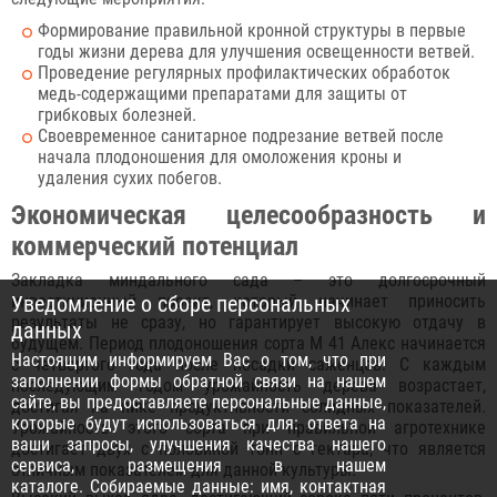
Формирование правильной кронной структуры в первые
годы жизни дерева для улучшения освещенности ветвей.
Проведение регулярных профилактических обработок
медь-содержащими препаратами для защиты от
грибковых болезней.
Своевременное санитарное подрезание ветвей после
начала плодоношения для омоложения кроны и
удаления сухих побегов.
Экономическая целесообразность и
коммерческий потенциал
Закладка миндального сада – это долгосрочный
инвестиционный проект, который начинает приносить
Уведомление о сборе персональных
результаты не сразу, но гарантирует высокую отдачу в
данных
будущем. Период плодоношения сорта М 41 Алекс начинается
Настоящим информируем Вас о том, что при
с четвертого года после посадки саженцев. С каждым
заполнении формы обратной связи на нашем
последующим годом урожайность дерева возрастает,
сайте, вы предоставляете персональные данные,
достигая на пике продуктивности солидных показателей.
которые будут использоваться для: ответа на
Урожайность этого сорта при правильной агротехнике
ваши запросы, улучшения качества нашего
достигает двух с половиной тонн с гектара, что является
сервиса, размещения в нашем
отличным показателем для данной культуры.
каталоге. Собираемые данные: имя, контактная