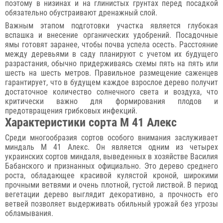
поэтому в низинах и на глинистых грунтах перед посадкой
обязательно обустраивают дренажный слой.
Важным этапом подготовки участка является глубокая
вспашка и внесение органических удобрений. Посадочные
ямы готовят заранее, чтобы почва успела осесть. Расстояние
между деревьями в саду планируют с учетом их будущего
разрастания, обычно придерживаясь схемы пять на пять или
шесть на шесть метров. Правильное размещение саженцев
гарантирует, что в будущем каждое взрослое дерево получит
достаточное количество солнечного света и воздуха, что
критически важно для формирования плодов и
предотвращения грибковых инфекций.
Характеристики сорта М 41 Алекс
Среди многообразия сортов особого внимания заслуживает
миндаль М 41 Алекс. Он является одним из четырех
украинских сортов миндаля, выведенных в хозяйстве Василия
Бабанского и признанных официально. Это дерево среднего
роста, обладающее красивой кулястой кроной, широкими
прочными ветвями и очень плотной, густой листвой. В период
вегетации дерево выглядит декоративно, а прочность его
ветвей позволяет выдерживать обильный урожай без угрозы
обламывания.