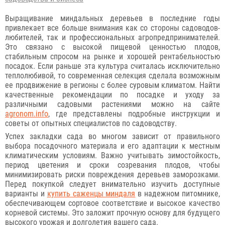
Выращивание миндальных деревьев в последние годы
привлекает все больше внимания как со стороны садоводов-
любителей, так и профессиональных агропредпринимателей.
Это связано с высокой пищевой ценностью плодов,
стабильным спросом на рынке и хорошей рентабельностью
посадок. Если раньше эта культура считалась исключительно
теплолюбивой, то современная селекция сделала возможным
ее продвижение в регионы с более суровым климатом. Найти
качественные рекомендации по посадке и уходу за
различными садовыми растениями можно на сайте
agronom.info
, где представлены подробные инструкции и
советы от опытных специалистов по садоводству.
Успех закладки сада во многом зависит от правильного
выбора посадочного материала и его адаптации к местным
климатическим условиям. Важно учитывать зимостойкость,
период цветения и сроки созревания плодов, чтобы
минимизировать риски повреждения деревьев заморозками.
Перед покупкой следует внимательно изучить доступные
варианты и
купить саженцы миндаля
в надежном питомнике,
обеспечивающем сортовое соответствие и высокое качество
корневой системы. Это заложит прочную основу для будущего
высокого урожая и долголетия вашего сада.