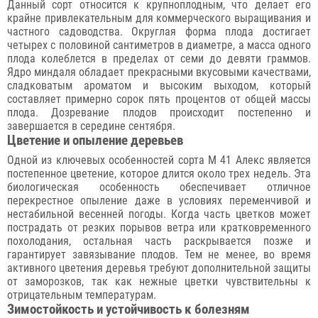
Данный сорт относится к крупноплодным, что делает его
крайне привлекательным для коммерческого выращивания и
частного садоводства. Округлая форма плода достигает
четырех с половиной сантиметров в диаметре, а масса одного
плода колеблется в пределах от семи до девяти граммов.
Ядро миндаля обладает прекрасными вкусовыми качествами,
сладковатым ароматом и высоким выходом, который
составляет примерно сорок пять процентов от общей массы
плода. Дозревание плодов происходит постепенно и
завершается в середине сентября.
Цветение и опыление деревьев
Одной из ключевых особенностей сорта М 41 Алекс является
постепенное цветение, которое длится около трех недель. Эта
биологическая особенность обеспечивает отличное
перекрестное опыление даже в условиях переменчивой и
нестабильной весенней погоды. Когда часть цветков может
пострадать от резких порывов ветра или кратковременного
похолодания, остальная часть раскрывается позже и
гарантирует завязывание плодов. Тем не менее, во время
активного цветения деревья требуют дополнительной защиты
от заморозков, так как нежные цветки чувствительны к
отрицательным температурам.
Зимостойкость и устойчивость к болезням