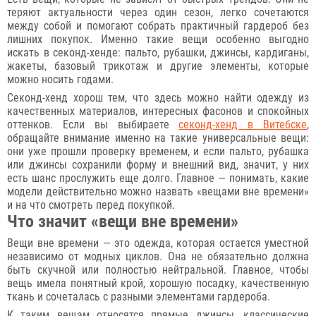
теряют актуальности через один сезон, легко сочетаются
между собой и помогают собрать практичный гардероб без
лишних покупок. Именно такие вещи особенно выгодно
искать в секонд-хенде: пальто, рубашки, джинсы, кардиганы,
жакеты, базовый трикотаж и другие элементы, которые
можно носить годами.
Секонд-хенд хорош тем, что здесь можно найти одежду из
качественных материалов, интересных фасонов и спокойных
оттенков. Если вы выбираете
секонд-хенд в Витебске
,
обращайте внимание именно на такие универсальные вещи:
они уже прошли проверку временем, и если пальто, рубашка
или джинсы сохранили форму и внешний вид, значит, у них
есть шанс прослужить еще долго. Главное — понимать, какие
модели действительно можно назвать «вещами вне времени»
и на что смотреть перед покупкой.
Что значит «вещи вне времени»
Вещи вне времени — это одежда, которая остается уместной
независимо от модных циклов. Она не обязательно должна
быть скучной или полностью нейтральной. Главное, чтобы
вещь имела понятный крой, хорошую посадку, качественную
ткань и сочеталась с разными элементами гардероба.
К таким вещам относятся прямые джинсы, классические