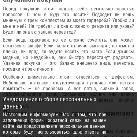
Перед покупкой стоит задать себе несколько простых
вопросов. С чем я буду это носить? Подходит ли вещь
минимум к трем комплектам из моего гардероба? Удобно ли
мне в ней? Не требует ли она сложного ремонта или ухода?
Будет ли она актуальна через год?
Если вещь красивая, но ее сложно сочетать, она может
остаться в шкафу. Если пальто отлично выглядит, но жмет в
плечах, вы вряд ли будете носить его часто. Если джинсы
модные, но неудобные, они быстро перестанут радовать.
Удачная покупка — это баланс внешнего вида, качества,
посадки и практичности.
Особенно внимательно стоит относиться к дефектам.
Небольшие катышки, отсутствующая пуговица или легкая
помятость — не проблема. А вот пятна, сильный запах,
деформированная ткань, сломанная молния или явные
Уведомление о сборе персональных
потертости в заметных местах могут сделать покупку
данных
невыгодной.
Почему вещи вне времени помогают
Настоящим информируем Вас о том, что при
заполнении формы обратной связи на нашем
покупать меньше
сайте, вы предоставляете персональные данные,
Одна из главных проблем гардероба — случайные покупки.
которые будут использоваться для: ответа на
Человек видит яркую вещь, покупает ее из-за низкой цены, а