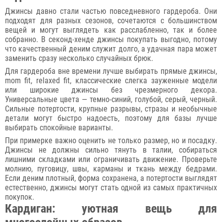
Джинсы давно стали частью повседневного гардероба. Они
подходят для разных сезонов, сочетаются с большинством
вещей и могут выглядеть как расслабленно, так и более
собранно. В секонд-хенде джинсы покупать выгодно, потому
что качественный деним служит долго, а удачная пара может
заменить сразу несколько случайных брюк.
Для гардероба вне времени лучше выбирать прямые джинсы,
mom fit, relaxed fit, классические слегка зауженные модели
или широкие джинсы без чрезмерного декора.
Универсальные цвета — темно-синий, голубой, серый, черный.
Сильные потертости, крупные разрывы, стразы и необычные
детали могут быстро надоесть, поэтому для базы лучше
выбирать спокойные варианты.
При примерке важно оценить не только размер, но и посадку.
Джинсы не должны сильно тянуть в талии, собираться
лишними складками или ограничивать движение. Проверьте
молнию, пуговицу, швы, карманы и ткань между бедрами.
Если деним плотный, форма сохранена, а потертости выглядят
естественно, джинсы могут стать одной из самых практичных
покупок.
Кардиган: уютная вещь для