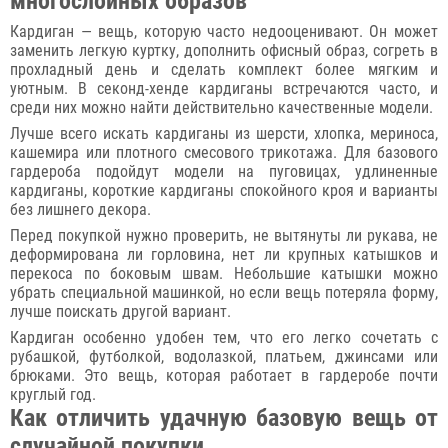
многослойных образов
Кардиган — вещь, которую часто недооценивают. Он может
заменить легкую куртку, дополнить офисный образ, согреть в
прохладный день и сделать комплект более мягким и
уютным. В секонд-хенде кардиганы встречаются часто, и
среди них можно найти действительно качественные модели.
Лучше всего искать кардиганы из шерсти, хлопка, мериноса,
кашемира или плотного смесового трикотажа. Для базового
гардероба подойдут модели на пуговицах, удлиненные
кардиганы, короткие кардиганы спокойного кроя и варианты
без лишнего декора.
Перед покупкой нужно проверить, не вытянуты ли рукава, не
деформирована ли горловина, нет ли крупных катышков и
перекоса по боковым швам. Небольшие катышки можно
убрать специальной машинкой, но если вещь потеряла форму,
лучше поискать другой вариант.
Кардиган особенно удобен тем, что его легко сочетать с
рубашкой, футболкой, водолазкой, платьем, джинсами или
брюками. Это вещь, которая работает в гардеробе почти
круглый год.
Как отличить удачную базовую вещь от
случайной покупки