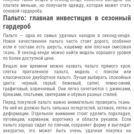
платите меньше, но получаете одежду, которая может стать
основой гардероба.
Пальто: главная инвестиция в сезонный
гардероб
Пальто — одна из самых удачных находок в секонд-хенде.
Новое качественное пальто часто стоит дорого, особенно
если в составе есть шерсть, кашемир или плотная смесовая
ткань. В секонд-хенде можно найти модель хорошего уровня
по более доступной цене.
Вещью вне времени можно назвать пальто прямого кроя,
слегка приталенное пальто, модель с поясом или
классическое двубортное пальто. Лучше выбирать спокойные
цвета: черный, серый, бежевый, camel, темно-синий,
графитовый, коричневый. Они легко сочетаются с джинсами,
брюками, платьями, свитерами и обувью разных стилей.
Перед покупкой пальто важно внимательно проверить ткань.
На ней не должно быть сильных потертостей, затяжек, пятен и
деформации. Отдельное внимание стоит уделить подкладке,
пуговицам, карманам, воротнику и области рукавов. Если
пальто хорошо сидит по плечам, сохраняет форму и выглядит
аккуратно, это может быть очень удачная покупка на