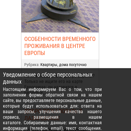
ОСОБЕННОСТИ ВРЕМЕННОГО
ПРОЖИВАНИЯ В ЦЕНТРЕ
ЕВРОПЫ
Рубрика:
Квартиры, дома посуточно
Уведомление о сборе персональных
Хотите побывать в центре Европы?
данных
Только не ищите его на карте
Евросоюза: он находится в
Настоящим информируем Вас о том, что при
Беларуси...
заполнении формы обратной связи на нашем
сайте, вы предоставляете персональные данные,
которые будут использоваться для: ответа на
ДОБРО ПОЖАЛОВАТЬ В
ваши запросы, улучшения качества нашего
сервиса, размещения в нашем
ЛАЗАРЕВСКОЕ
каталоге. Собираемые данные: имя, контактная
информация (телефон, email), текст сообщения.
Рубрика:
Квартиры, дома посуточно