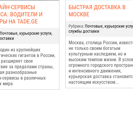
АЙН-СЕРВИСЫ
БЫСТРАЯ ДОСТАВКА В
СА: ВОДИТЕЛИ И
МОСКВЕ
РЫ НА TADE.GE
Рубрика:
Почтовые, курьерские услу
службы доставки
Почтовые, курьерские услуги,
оставки
Москва, столица России, извест
не только своим богатым
 один из крупнейших
культурным наследием, но и
гических гигантов в России,
высоким темпом жизни. В усло
 расширяет свое
огромного городского простран
твие за пределами страны,
и интенсивного движения,
ая разнообразные
курьерская доставка становитс
-сервисы в различных
настоящим искусством...
х мира