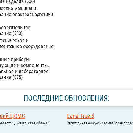
ые изделия
636
ческие машины и
вание электроэнергетики
осветительное
вание
523
ехническое и
монтажное оборудование
нные приборы,
тующие и компоненты,
ельное и лабораторное
вание
575
ПОСЛЕДНИЕ ОБНОВЛЕНИЯ:
ский ЦСМС
Dana Travel
Беларусь
/
Гомельская область
Республика Беларусь
/
Гомельская облас