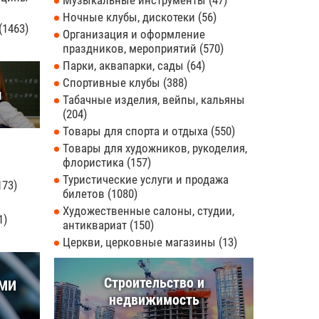
Музыкальные инструменты
47
Ночные клубы, дискотеки
56
1463
Организация и оформление
праздников, мероприятий
570
Парки, аквапарки, сады
64
Спортивные клубы
388
ы
Табачные изделия, вейпы, кальяны
204
Товары для спорта и отдыха
550
Товары для художников, рукоделия,
флористика
157
Туристические услуги и продажа
173
билетов
1080
Художественные салоны, студии,
1
антиквариат
150
Церкви, церковные магазины
13
Строительство и
СМИ
недвижимость