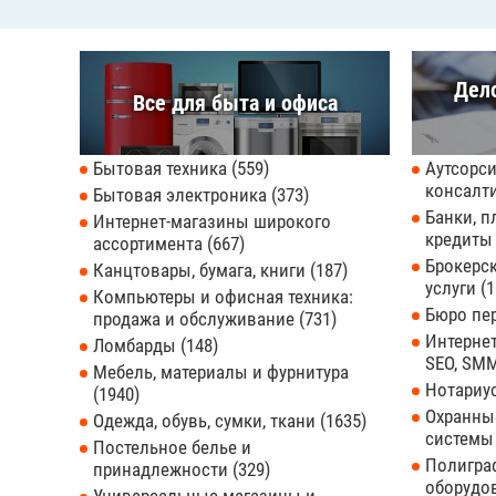
Дел
Все для быта и офиса
Бытовая техника
559
Аутсорси
консалт
Бытовая электроника
373
Банки, п
Интернет-магазины широкого
кредит
ассортимента
667
Брокерс
Канцтовары, бумага, книги
187
услуги
1
Компьютеры и офисная техника:
Бюро пе
продажа и обслуживание
731
Интернет
Ломбарды
148
SEO, SMM
Мебель, материалы и фурнитура
Нотари
1940
Охранны
Одежда, обувь, сумки, ткани
1635
системы
Постельное белье и
Полиграф
принадлежности
329
оборудо