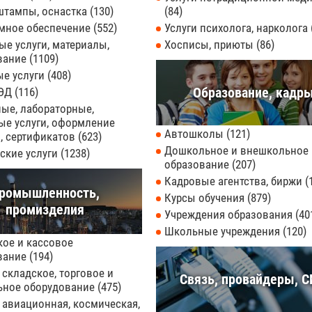
 штампы, оснастка
130
84
мное обеспечение
552
Услуги психолога, нарколога
е услуги, материалы,
Хосписы, приюты
86
вание
1109
ые услуги
408
Образование, кадр
ВЭД
116
ые, лабораторные,
ые услуги, оформление
Автошколы
121
, сертификатов
623
Дошкольное и внешкольное
ские услуги
1238
образование
207
Кадровые агентства, биржи
ромышленность,
Курсы обучения
879
промизделия
Учреждения образования
40
Школьные учреждения
120
кое и кассовое
вание
194
 складское, торговое и
Связь, провайдеры, 
ьное оборудование
475
 авиационная, космическая,