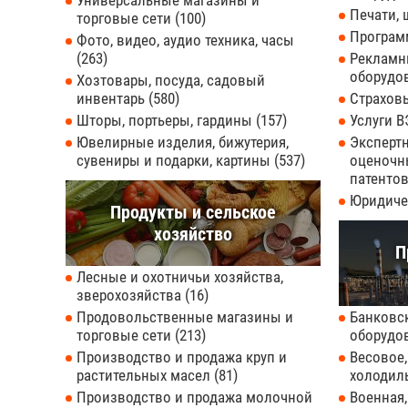
Универсальные магазины и
Печати,
торговые сети
100
Програм
Фото, видео, аудио техника, часы
263
Рекламны
оборудо
Хозтовары, посуда, садовый
инвентарь
580
Страхов
Шторы, портьеры, гардины
157
Услуги 
Ювелирные изделия, бижутерия,
Экспертн
сувениры и подарки, картины
537
оценочн
патентов
Юридиче
Продукты и сельское
хозяйство
П
Лесные и охотничьи хозяйства,
зверохозяйства
16
Продовольственные магазины и
Банковс
торговые сети
213
оборудо
Производство и продажа круп и
Весовое,
растительных масел
81
холодил
Производство и продажа молочной
Военная,