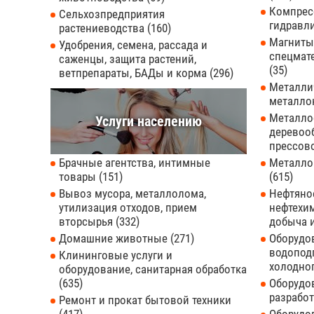
Компресс
Сельхозпредприятия
гидравл
растениеводства
160
Магниты
Удобрения, семена, рассада и
спецмат
саженцы, защита растений,
35
ветпрепараты, БАДы и корма
296
Металлич
металло
Металло
Услуги населению
деревоо
прессов
Брачные агентства, интимные
Металло
товары
151
615
Вывоз мусора, металлолома,
Нефтяное
утилизация отходов, прием
нефтехи
вторсырья
332
добыча 
Домашние животные
271
Оборудо
водоподг
Клининговые услуги и
холодно
оборудование, санитарная обработка
635
Оборудо
разрабо
Ремонт и прокат бытовой техники