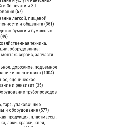
ание и услуги нанесения
 и 3d печати и 3d
ования
67
вание легкой, пищевой
енности и общепита
361
дство бумаги и бумажных
й
49
озяйственная техника,
ции, оборудование:
 монтаж, сервис, запчасти
льное, дорожное, подъемное
вание и спецтехника
1004
ное, сценическое
вание и реквизит
35
оборудование трубопроводов
, тара, упаковочные
лы и оборудование
577
ая продукция, пластмассы,
ка, лаки, краски, клеи,