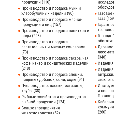
продукции
110
исследов
оборудо
Производство и продажа муки и
хлебобулочных изделий
90
Газовое 
газа
159
Производство и продажа мясной
продукции и яиц
157
Гаражное
транспо
Производство и продажа напитков и
воды
228
Горнодо
обогати
Производство и продажа
растительных и мясных консервов
Деревоо
73
лесомат
348
Производство и продажа сахара, чая,
кофе, какао и кондитерских изделий
Изделия
218
Изделия 
Производство и продажа специй,
витражи,
пищевых добавок, соли, соды
91
стеклот
Пчеловодство: пасеки, магазины,
Инструм
клубы
38
и свароч
Произво
Рыбные хозяйства и производства
рыбной продукции
124
Кабельна
коммуни
Сельхозпредприятия
260
животноводства
59