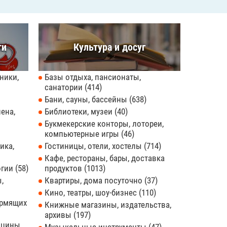
ти
Культура и досуг
ники,
Базы отдыха, пансионаты,
санатории
414
Бани, сауны, бассейны
638
ена,
Библиотеки, музеи
40
Букмекерские конторы, лотореи,
компьютерные игры
46
ика,
Гостиницы, отели, хостелы
714
Кафе, рестораны, бары, доставка
огии
58
продуктов
1013
,
Квартиры, дома посуточно
37
Кино, театры, шоу-бизнес
110
ормящих
Книжные магазины, издательства,
архивы
197
ицины