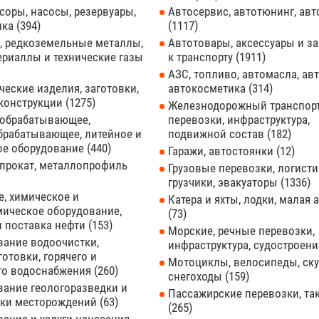
оры, насосы, резервуары,
Автосервис, автотюнинг, ав
ика
394
1117
, редкоземельные металлы,
Автотовары, аксессуары и з
ериаллы и технические газы
к транспорту
1911
АЗС, топливо, автомасла, ав
еские изделия, заготовки,
автокосметика
314
конструкции
1275
Железнодорожный транспорт
обрабатывающее,
перевозки, инфраструктура,
брабатывающее, литейное и
подвижной состав
182
ое оборудование
440
Гаражи, автостоянки
12
прокат, металлопрофиль
Грузовые перевозки, логисти
грузчики, эвакуаторы
1336
, химическое и
Катера и яхты, лодки, малая 
мическое оборудование,
73
и поставка нефти
153
Морские, речные перевозки,
вание водоочистки,
инфраструктура, судостроен
отовки, горячего и
Мотоциклы, велосипеды, ску
го водоснабжения
260
снегоходы
159
вание геологоразведки и
Пассажирские перевозки, та
тки месторождений
63
265