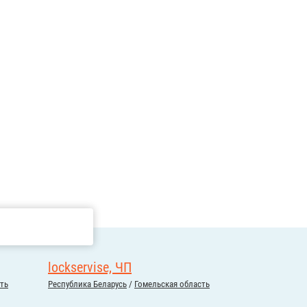
lockservise, ЧП
ть
Республика Беларусь
/
Гомельская область