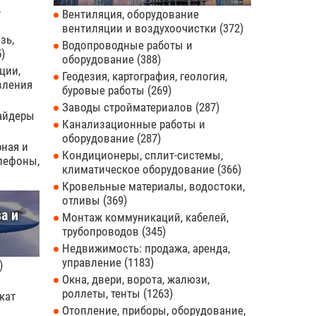
,
Вентиляция, оборудование
вентиляции и воздухоочистки
372
зь,
Водопроводные работы и
5
оборудование
388
ции,
Геодезия, картография, геология,
вления
буровые работы
269
Заводы стройматериалов
287
вайдеры
Канализационные работы и
оборудование
287
рная и
Кондиционеры, сплит-системы,
елефоны,
климатическое оборудование
366
Кровельные материалы, водостоки,
отливы
369
а и
Монтаж коммуникаций, кабелей,
трубопроводов
345
Недвижимость: продажа, аренда,
управление
1183
Окна, двери, ворота, жалюзи,
роллеты, тенты
1263
кат
Отопление, приборы, оборудование,