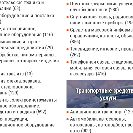
ательская техника и
Почтовые, курьерские услуги
вание
63
службы доставки
280
оборудование и поставка
Спутниковая связь, радиосвя
навигационные приборы
19
, автосервисное,
Средства массовой информа
ртное оборудование
116
справочники, каталоги, объя
бывающие и горно-
856
тельные предприятия
79
Телевидение, интернет, про
бработка, пиломатериалы,
262
ериалы, столярные изделия
Телефонная связь, стациона
мобильная сотовая связь, т
 из графита
13
аксессуары
416
из стекла, зеркала,
 стекловолокна,
Транспортные средств
кань
129
услуги
енты, электроинструменты
ное оборудование.
дство и продажа
592
Авиационный транспорт
129
я продукция,
Автомобили, автосалоны,
кационное оборудование
автозаводы, автоподбор, про
авто
909