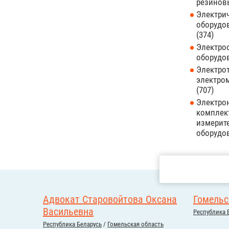
резинов
Электри
оборудо
374
Электро
оборудо
Электрот
электро
707
Электро
комплек
измерит
оборудо
Адвокат Старовойтова Оксана
Гомель
Васильевна
Республика 
Республика Беларусь
/
Гомельская область