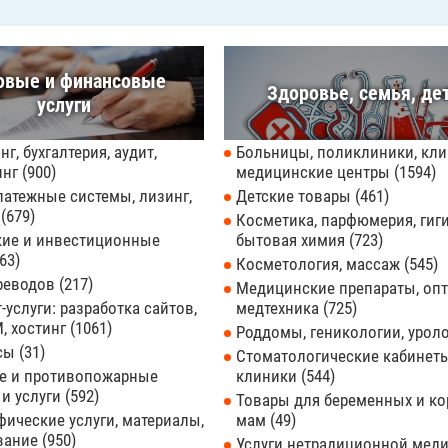
овые и финансовые
Здоровье, семья, де
услуги
нг, бухгалтерия, аудит,
Больницы, поликлиники, кли
инг
900
медицинские центры
1594
латежные системы, лизинг,
Детские товары
461
ы
679
Косметика, парфюмерия, гиги
кие и инвестиционные
бытовая химия
723
63
Косметология, массаж
545
реводов
217
Медицинские препараты, опт
-услуги: разработка сайтов,
медтехника
725
, хостинг
1061
Роддомы, геникологии, урол
усы
31
Стоматологические кабинеты
е и противопожарные
клиники
544
 и услуги
592
Товары для беременных и к
ические услуги, материалы,
мам
49
вание
950
Услуги нетрадиционной мед