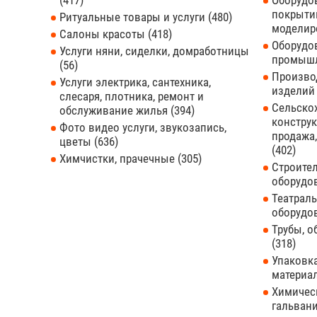
417
Оборудов
покрытий
Ритуальные товары и услуги
480
моделир
Салоны красоты
418
Оборудо
Услуги няни, сиделки, домработницы
промышл
56
Произво
Услуги электрика, сантехника,
издели
слесаря, плотника, ремонт и
Сельскох
обслуживание жилья
394
конструк
Фото видео услуги, звукозапись,
продажа,
цветы
636
402
Химчистки, прачечные
305
Строите
оборудо
Театраль
оборудо
Трубы, 
318
Упаковка
материа
Химическ
гальвани