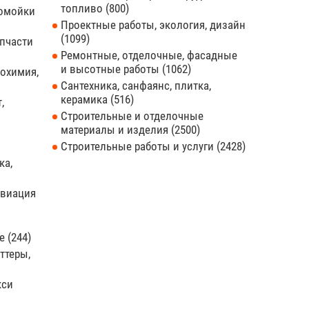
топливо
800
томойки
Проектные работы, экология, дизайн
1099
апчасти
Ремонтные, отделочные, фасадные
и высотные работы
1062
тохимия,
Сантехника, санфаянс, плитка,
керамика
516
,
Строительные и отделочные
материалы и изделия
2500
Строительные работы и услуги
2428
ка,
авиация
ие
244
ттеры,
кси