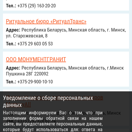
Тел.:
+375 (29) 163-20-20
Ритуальное бюро «РитуалТранс»
Адрес:
Республика Беларусь, Минская область, г. Минск,
ул. Старожевская, 8
Тел.:
+375 29 603 05 53
ООО МОНУМЕНТГРАНИТ
Адрес:
Республика Беларусь, Минская область, г.Минск
Пушкина 28Г 220092
Тел.:
+375-29-900-10-10
Интернет-магазин ритуальных товаров
Уведомление о сборе персональных
MemoryAll
данных
Настоящим информируем Вас о том, что при
Адрес:
Республика Беларусь, Минская область, Минск
заполнении формы обратной связи на нашем
Тел.:
+375 (29) 328 62 24
сайте, вы предоставляете персональные данные,
которые будут использоваться для: ответа на