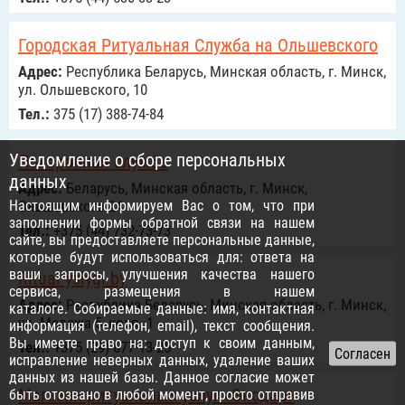
Городская Ритуальная Служба на Ольшевского
Адрес:
Республика Беларусь, Минская область, г. Минск,
ул. Ольшевского, 10
Тел.:
375 (17) 388-74-84
Уведомление о сборе персональных
Похоронная служба
данных
Адрес:
Беларусь, Минская область, г. Минск,
Настоящим информируем Вас о том, что при
Ольшевского 24
заполнении формы обратной связи на нашем
Тел.:
+375 (44) 732-73-73
сайте, вы предоставляете персональные данные,
которые будут использоваться для: ответа на
ваши запросы, улучшения качества нашего
Ritual-yslygi.by
сервиса, размещения в нашем
Адрес:
Республика Беларусь, Минская область, г. Минск,
каталоге. Собираемые данные: имя, контактная
ул. Мележа 5, корп. 1
информация (телефон, email), текст сообщения.
Вы имеете право на: доступ к своим данным,
Тел.:
+375 (29) 677-13-25
исправление неверных данных, удаление ваших
данных из нашей базы. Данное согласие может
Магазин ритуальных услуг «Экодар»
быть отозвано в любой момент, просто отправив