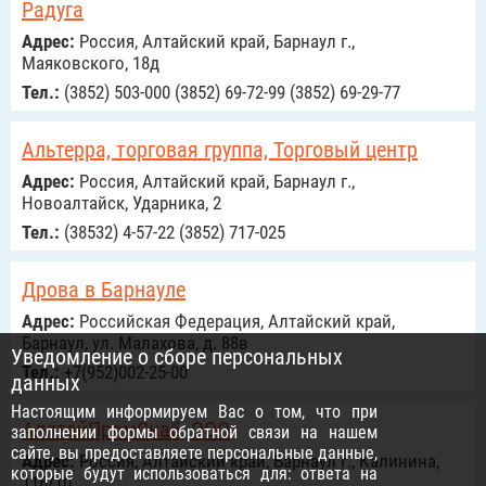
Радуга
Адрес:
Россия, Алтайский край, Барнаул г.,
Маяковского, 18д
Тел.:
(3852) 503-000 (3852) 69-72-99 (3852) 69-29-77
Альтерра, торговая группа, Торговый центр
Адрес:
Россия, Алтайский край, Барнаул г.,
Новоалтайск, Ударника, 2
Тел.:
(38532) 4-57-22 (3852) 717-025
Дрова в Барнауле
Адрес:
Российcкая Федерация, Алтайский край,
Барнаул, ул. Малахова, д. 88в
Уведомление о сборе персональных
Тел.:
+7(952)002-25-00
данных
Настоящим информируем Вас о том, что при
АллтайПромСнаб, ООО
заполнении формы обратной связи на нашем
сайте, вы предоставляете персональные данные,
Адрес:
Россия, Алтайский край, Барнаул г., Калинина,
которые будут использоваться для: ответа на
116/10