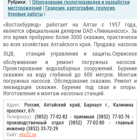
|
Оборудование геологоразведки и разработки
месторождений
|
Геодезия, картография, геология,
буровые работы
|
«Востокбурвод» работает на Алтае с 1957 года,
является официальным дилером ОАО «Ливнынасос». За
это время пробурено более 3000 скважин, практически
во всех хозяйствах Алтайского края. Продажа: насосов
ЭЦВ,  станций управления и защиты.Сервисное
обслуживание и ремонт погружных насосов.
Проектирование водозаборных сооружений. Бурение
скважин на воду глубиной до 600 метров. Монтаж
погружных насосов. Обследование скважин. Ремонт и
ликвидация скважин. Бурение под сваи и опоры.
Изготовление и монтаж насосных станций.
Адрес:
Россия, Алтайский край, Барнаул г., Калинина
проспект, 67г
Телефон(ы):
(3852) 77-02-82 - приемная (3852) 77-02-76 -
производственный отдел (3852) 77-02-80 - главный
инженер (3852) 33-72-29
Сайт:
vbv22.ru