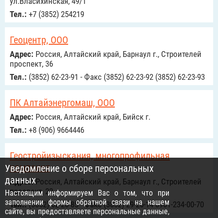
ул.Власихинская, 49/1
Тел.:
+7 (3852) 254219
Геоцентр, ООО
Адрес:
Россия, Алтайский край, Барнаул г., Строителей
проспект, 36
Тел.:
(3852) 62-23-91 - Факс (3852) 62-23-92 (3852) 62-23-93
ПК Алтайэнергомаш, ООО
Адрес:
Россия, Алтайский край, Бийск г.
Тел.:
+8 (906) 9664446
Геостройизыскания, многопрофильная
компания
Уведомление о сборе персональных
данных
Адрес:
Россия, Алтайский край, Барнаул г., Строителей
проспект, 22
Настоящим информируем Вас о том, что при
заполнении формы обратной связи на нашем
Тел.:
(3852) 62-26-85 - Факс (3852) 29-26-14 8961-234-00-70
сайте, вы предоставляете персональные данные,