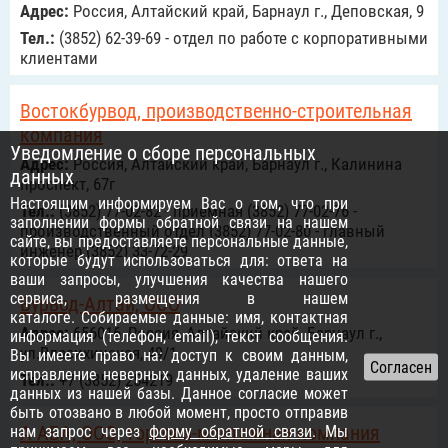
Адрес:
Россия, Алтайский край, Барнаул г., Деповская, 9
Тел.:
(3852) 62-39-69 - отдел по работе с корпоративными
клиентами
Востокбурвод, производственно-строительная
компания
Уведомление о сборе персональных
Адрес:
Россия, Алтайский край, Барнаул г., Калинина
данных
проспект, 67г
Настоящим информируем Вас о том, что при
Тел.:
(3852) 77-02-82 - приемная (3852) 77-02-76 -
заполнении формы обратной связи на нашем
производственный отдел (3852) 77-02-80 - главный
сайте, вы предоставляете персональные данные,
инженер (3852) 33-72-29
которые будут использоваться для: ответа на
ваши запросы, улучшения качества нашего
сервиса, размещения в нашем
Бурвод-Алтай, ООО
каталоге. Собираемые данные: имя, контактная
Адрес:
656016, Россия, Алтайский край, Барнаул г.,
информация (телефон, email), текст сообщения.
ул.Власихинская, 49/1
Вы имеете право на: доступ к своим данным,
исправление неверных данных, удаление ваших
Тел.:
+7 (3852) 254219
данных из нашей базы. Данное согласие может
быть отозвано в любой момент, просто отправив
А АБА, ООО, торгово-монтажная компания
нам запрос через
форму обратной связи
. Мы