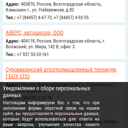
Адрес:
403870, Россия, Волгоградская область,
Камышин г., ул. Набережная, д.82
Тел.:
+7 (84457) 4-67-73, +7 (84457) 4-92-55
АВЕРС, автошкола, ООО
Адрес:
404118, Россия, Волгоградская область, г.
Волжский, ул. Мира, 142 В, офис 3
Тел.:
+7 937 55-33-161
Суровикинский агропромышленный техникум,
ГБОУ СПО
Адрес:
Россия, Волгоградская область, Суровикино г.,
Уведомление о сборе персональных
ул. Автострадная, 9
данных
Тел.:
+7 (84473) 2-22-79
Настоящим информируем Вас о том, что при
заполнении формы обратной связи на нашем
Калачевский техникум-интернат
сайте, вы предоставляете персональные данные,
которые будут использоваться для: ответа на
Адрес:
404504 , Россия, Волгоградская область, Калач-
ваши запросы, улучшения качества нашего
на-Дону г., ул. 65 Армии, 2