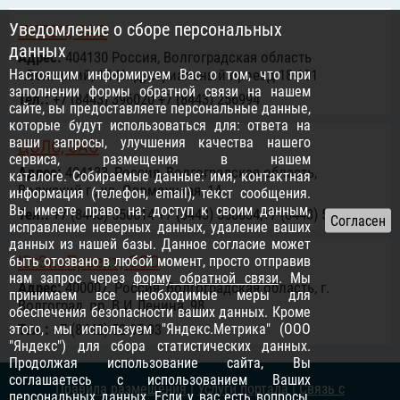
Уведомление о сборе персональных
ЛИТЭК, ЗАО
данных
Адрес:
404130 Россия, Волгоградская область
Настоящим информируем Вас о том, что при
г.Волжский, 1й-Индустриальный проезд 18-101
заполнении формы обратной связи на нашем
Тел.:
+7 (8443) 396020 +7 (8443) 256994
сайте, вы предоставляете персональные данные,
которые будут использоваться для: ответа на
ваши запросы, улучшения качества нашего
ЦЭЛС, ЗАО
сервиса, размещения в нашем
Адрес:
404133, Россия, Волгоградская область,
каталоге. Собираемые данные: имя, контактная
Волжский г., ул. Оломоуцкая, 14
информация (телефон, email), текст сообщения.
Вы имеете право на: доступ к своим данным,
Тел.:
+7 (8443) 550614 +7 (8443) 550634,+7 (8443) 55-06-24
исправление неверных данных, удаление ваших
данных из нашей базы. Данное согласие может
ЮгЭкоПроект, ООО
быть отозвано в любой момент, просто отправив
нам запрос через
форму обратной связи
. Мы
Адрес:
400007, Россия, Волгоградская область, г.
принимаем все необходимые меры для
Волгоград, пр. В.И.Ленина, 98
обеспечения безопасности ваших данных. Кроме
этого, мы используем "Яндекс.Метрика" (ООО
Тел.:
+7 (8442) 52-05-93
"Яндекс") для сбора статистических данных.
Продолжая использование сайта, Вы
соглашаетесь с использованием Ваших
Правила размещения
|
Услуги портала
|
Связь с
персональных данных. Если у вас есть вопросы,