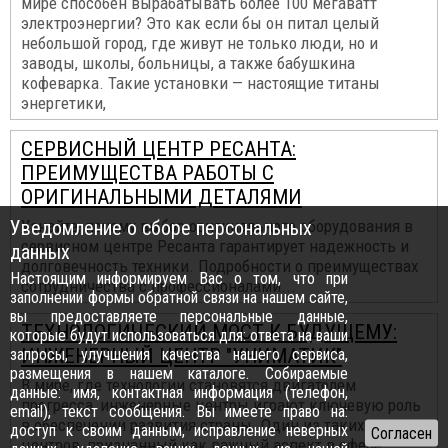
мире способен вырабатывать более 100 мегаватт
электроэнергии? Это как если бы он питал целый
небольшой город, где живут не только люди, но и
заводы, школы, больницы, а также бабушкина
кофеварка. Такие установки — настоящие титаны
энергетики,
СЕРВИСНЫЙ ЦЕНТР РЕСАНТА:
ПРЕИМУЩЕСТВА РАБОТЫ С
ОРИГИНАЛЬНЫМИ ДЕТАЛЯМИ
Уведомление о сборе персональных
Узнайте, почему выбор оригинального оборудования в
сервисном центре Ресанта гарантирует надежность и
данных
долговечность техники. Подробности о преимуществах
Настоящим информируем Вас о том, что при
сотрудничества с профессионалами...
заполнении формы обратной связи на нашем сайте,
вы предоставляете персональные данные,
ТЕХНОЛОГИЧЕСКИЙ МОСТ К БУДУЩЕМУ:
которые будут использоваться для: ответа на ваши
ИНЖЕНЕРНЫЙ ЦЕНТР "УНИМАТИК"
запросы, улучшения качества нашего сервиса,
размещения в нашем каталоге. Собираемые
В мире, где технологии становятся двигателем
данные: имя, контактная информация (телефон,
прогресса, инженерные центры играют ключевую роль
email), текст сообщения. Вы имеете право на:
в обеспечении развития страны. Один из таких
доступ к своим данным, исправление неверных
центров, признанный как важный аспект в сфере