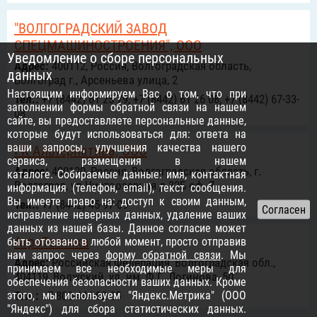
"ВОЛГОГРАДСКИЙ ЗАВОД
СПЕЦМАШИНОСТРОЕНИЯ", ООО
Уведомление о сборе персональных
Адрес:
400112, Россия, Волгоградская область,
данных
Волгоград г., Арсеньева улица, 2
Настоящим информируем Вас о том, что при
Тел.:
+7 (8442) 61 25 79, +7 (8442) 61 26 08, +7 (8442) 67-33-
заполнении формы обратной связи на нашем
08
сайте, вы предоставляете персональные данные,
которые будут использоваться для: ответа на
ваши запросы, улучшения качества нашего
ГК Альтернатива, ООО
сервиса, размещения в нашем
Адрес:
400120, Россия, Волгоградская область, г.
каталоге. Собираемые данные: имя, контактная
Волгоград, ул.Чистоозерная д.32Б оф. 7
информация (телефон, email), текст сообщения.
Вы имеете право на: доступ к своим данным,
Тел.:
+7 (8442) 45-97-09
исправление неверных данных, удаление ваших
данных из нашей базы. Данное согласие может
АгроТехника
быть отозвано в любой момент, просто отправив
нам запрос через
форму обратной связи
. Мы
Адрес:
Российcкая Федерация, Волгоградская обл.,
принимаем все необходимые меры для
404119, Волжский, ул. им. Ф.Г. Логинова, 50
обеспечения безопасности ваших данных. Кроме
этого, мы используем "Яндекс.Метрика" (ООО
Тел.:
+7 800-444-02-25
"Яндекс") для сбора статистических данных.