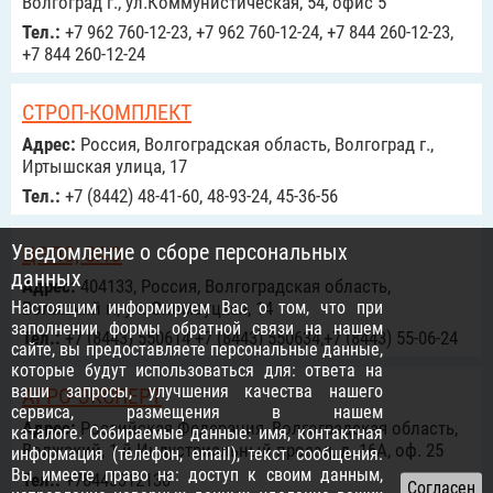
Волгоград г., ул.Коммунистическая, 54, офис 5
Тел.:
+7 962 760-12-23, +7 962 760-12-24, +7 844 260-12-23,
+7 844 260-12-24
СТРОП-КОМПЛЕКТ
Адрес:
Россия, Волгоградская область, Волгоград г.,
Иртышская улица, 17
Тел.:
+7 (8442) 48-41-60, 48-93-24, 45-36-56
Уведомление о сборе персональных
ЦЭЛС, ЗАО
данных
Адрес:
404133, Россия, Волгоградская область,
Настоящим информируем Вас о том, что при
Волжский г., ул. Оломоуцкая, 14
заполнении формы обратной связи на нашем
Тел.:
+7 (8443) 550614 +7 (8443) 550634,+7 (8443) 55-06-24
сайте, вы предоставляете персональные данные,
которые будут использоваться для: ответа на
ваши запросы, улучшения качества нашего
АГРО-ЭКСПЕРТ
сервиса, размещения в нашем
Адрес:
Российcкая Федерация, Волгоградская область,
каталоге. Собираемые данные: имя, контактная
Волжский, 1-й Индустриальный проезд, д. 16А, оф. 25
информация (телефон, email), текст сообщения.
Вы имеете право на: доступ к своим данным,
Тел.:
+78443312130