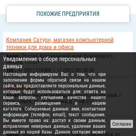
ПОХОЖИЕ ПРЕДПРИЯТИЯ
Компания Сатурн, магазин компьютерной
техники для дома и офиса
Адрес:
Россия, Красноярский край, Красноярск г.,
Уведомление о сборе персональных
Ленина, 113 ст1
данных
Тел.:
+7 (391) 218-000-1, +7 (391) 291-30-30
Настоящим информируем Вас о том, что при
заполнении формы обратной связи на нашем
ТСК маркет
сайте, вы предоставляете персональные данные,
которые будут использоваться для: ответа на
Адрес:
Российcкая Федерация, Красноярский край, г.
ваши запросы, улучшения качества нашего
Красноярск, ул. Гайдашовка, д. 3, оф.212
сервиса, размещения в нашем
каталоге. Собираемые данные: имя, контактная
Тел.:
8 800 250-20-08
информация (телефон, email), текст сообщения.
Вы имеете право на: доступ к своим данным,
Вираж
исправление неверных данных, удаление ваших
данных из нашей базы. Данное согласие может
Адрес:
660075, Красноярский край, г. Красноярск, ул.